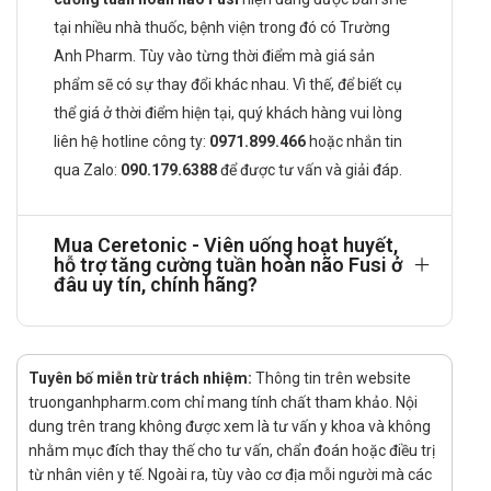
cường tuần hoàn máu não, làm tan cục máu đông. Hỗ trợ
tại nhiều nhà thuốc, bệnh viện trong đó có Trường
cải thiện thiểu năng tuần hoàn não và giảm các di chứng
Anh Pharm. Tùy vào từng thời điểm mà giá sản
sau tai biến mạch máu não do tắc mạch.
phẩm sẽ có sự thay đổi khác nhau. Vì thế, để biết cụ
Đối tượng có thể sử dụng
thể giá ở thời điểm hiện tại, quý khách hàng vui lòng
Người bị thiểu năng tuần hoàn não với các triệu chứng hoa
liên hệ hotline công ty:
0971.899.466
hoặc nhắn tin
mắt, mất ngủ, chóng mặt, đau đầu, đau nửa đầu, tê bì
qua
Zalo:
090.179.6388
để được tư vấn và giải đáp.
chân tay, hội chứng tiền đình.
Người bị di chứng sau tai biến mạch máu não.
Mua Ceretonic - Viên uống hoạt huyết,
Cách dùng Ceretonic như thế nào?
hỗ trợ tăng cường tuần hoàn não Fusi ở
đâu uy tín, chính hãng?
Sản phẩm dùng đường uống
Liều dùng Ceretonic được khuyến cáo
Ngày uống 1 viên
Tuyên bố miễn trừ trách nhiệm:
Thông tin trên website
Tuỳ vào đối tượng, độ tuổi, tình trạng bệnh mà có liều điều
truonganhpharm.com chỉ mang tính chất tham khảo. Nội
trị khác nhau. Tham khảo bác sĩ về thời liều điều trị.
dung trên trang không được xem là tư vấn y khoa và không
nhằm mục đích thay thế cho tư vấn, chẩn đoán hoặc điều trị
Thời gian điều trị được khuyến cáo
từ nhân viên y tế. Ngoài ra, tùy vào cơ địa mỗi người mà các