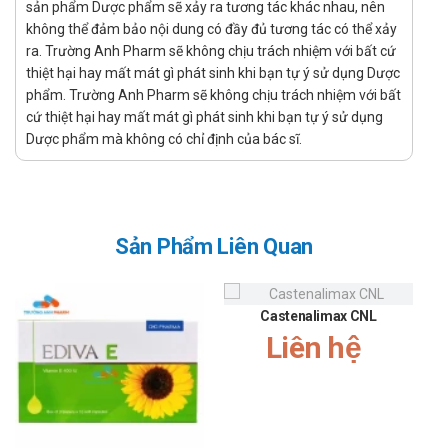
sản phẩm Dược phẩm sẽ xảy ra tương tác khác nhau, nên
Tuỳ vào đối tượng, độ tuổi, tình trạng bệnh mà có thời gian
không thể đảm bảo nội dung có đầy đủ tương tác có thể xảy
điều trị khác nhau. Tham khảo bác sĩ về thời gian điều trị.
ra. Trường Anh Pharm sẽ không chịu trách nhiệm với bất cứ
Không sử dụng trong trường hợp nào?
thiệt hại hay mất mát gì phát sinh khi bạn tự ý sử dụng Dược
phẩm. Trường Anh Pharm sẽ không chịu trách nhiệm với bất
Không sử dụng với người bị mẫn cảm với bất cứ thành
cứ thiệt hại hay mất mát gì phát sinh khi bạn tự ý sử dụng
phần nào có trong sản phẩm.
Dược phẩm mà không có chỉ định của bác sĩ.
Cảnh báo và thận trọng trong quá trình
sử dụng Ceretonic
Đọc kĩ hướng dẫn sử dụng trước khi dùng.
Sản Phẩm Liên Quan
Để xa tầm tay của trẻ em.
Sản phẩm này không phải là thuốc và không có tác dụng
thay thế thuốc chữa bệnh.
Castenalimax CNL
Tác dụng không mong muốn có thể gặp
Liên hệ
phải khi dùng Ceretonic
Chưa ghi nhận tác dụng phụ
Thông tin với bác sĩ các triệu chứng không mong muốn khi
sử dụng sản phẩm.