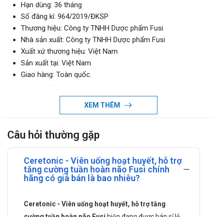
Hạn dùng: 36 tháng
Số đăng kí: 964/2019/ĐKSP
Thương hiệu: Công ty TNHH Dược phẩm Fusi
Nhà sản xuất: Công ty TNHH Dược phẩm Fusi
Xuất xứ thương hiệu: Việt Nam
Sản xuất tại: Việt Nam
Giao hàng: Toàn quốc.
Thành phần của Ceretonic
XEM THÊM
Ginkgo bioba extract (Cao bạch quả): 120mg
Cao đinh lăng: 100mg
Cao bình vôi: 50mg
Câu hỏi thường gặp
Dầu cá: 100mg
Đan sâm: 100mg
Ceretonic - Viên uống hoạt huyết, hỗ trợ
Xuyên khung: 100mg
tăng cường tuần hoàn não Fusi chính
hãng có giá bán là bao nhiêu?
Vitamin B6: 2mg
Công dụng của Ceretonic
Ceretonic - Viên uống hoạt huyết, hỗ trợ tăng
Ceretonic có công dụng trong hỗ trợ hoạt huyết giúp tăng
cường tuần hoàn não Fusi
hiện đang được bán sỉ lẻ