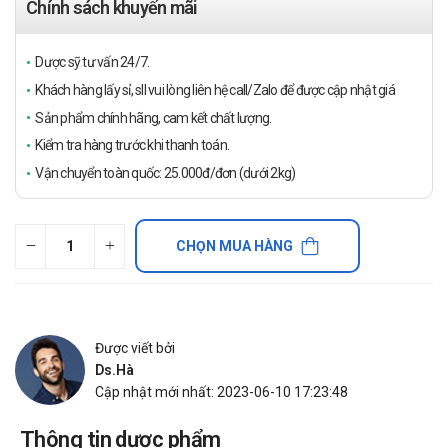
Chính sách khuyến mãi
Dược sỹ tư vấn 24/7.
Khách hàng lấy sỉ, sll vui lòng liên hệ call/Zalo để được cập nhật giá
Sản phẩm chính hãng, cam kết chất lượng.
Kiểm tra hàng trước khi thanh toán.
Vận chuyển toàn quốc: 25.000đ/đơn (dưới 2kg)
CHỌN MUA HÀNG
Được viết bởi
Ds.Hà
Cập nhật mới nhất: 2023-06-10 17:23:48
Thông tin dược phẩm