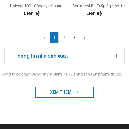
Ubiheal 100 - Công ty cổ phần Dược phẩm Nam Hà
Dermacol-B - Tuýp 8g, hộp 1 tuý
Liên hệ
Liên hệ
‹
1
2
3
›
Thông tin nhà sản xuất
Công ty cổ phần Dược phẩm Nam Hà - Danh sách sản phẩm, thuốc,
TPCN của Công ty cổ phần Dược phẩm Nam Hà
XEM THÊM