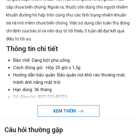
cấp chưa biến chứng. Ngoài ra, thuốc còn dùng cho người nhiễm
khuẩn đường hô hấp trên cũng như các tình trạng nhiễm khuẩn
da và mô mềm chưa biến chứng. Việc sử dụng cần tuân thủ đúng
chỉ định của bác sĩ và nên duy trì tối thiểu 3 tuần để đạt kết quả
điều trị tối ưu.
Thông tin chi tiết
Bào chế: Dạng bột pha uống
Cách đóng gói: Hộp 20 gói x 1,5g
Hướng dẫn bảo quản: Bảo quản nơi khô ráo thoáng mát,
tránh ánh nắng mặt trời.
Hạn dùng: 36 tháng
Số đăng ký: 893110149325
Thương hiệu: Éloge France
XEM THÊM
Nhà sản xuất: Éloge France
Xuất xứ thương hiệu: Việt Nam
Sản xuất tại: Việt Nam
Câu hỏi thường gặp
Giao hàng: Toàn quốc.