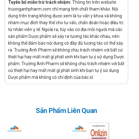
Tuyên bố miễn trừ trách nhiệm:
Thông tin trên website
Liều dùng CTTproxim Kis 100 Éloge
truonganhpharm.com chỉ mang tính chất tham khảo. Nội
France được khuyến cáo
dung trên trang không được xem là tư vấn y khoa và không
nhằm mục đích thay thế cho tư vấn, chẩn đoán hoặc điều trị
Người lớn và trẻ trên 12:
từ nhân viên y tế. Ngoài ra, tùy vào cơ địa mỗi người mà các
Viêm phế quản mạn có đợt kịch phát cấp tính: Dùng
sản phẩm Dược phẩm sẽ xảy ra tương tác khác nhau, nên
200mg mỗi lần, ngày uống 2 lần, dùng trong 10 ngày.
không thể đảm bảo nội dung có đầy đủ tương tác có thể xảy
Viêm họng, amidan: Dùng 100mg mỗi lần, ngày uống 2
ra. Trường Anh Pharm sẽ không chịu trách nhiệm với bất cứ
lần, dùng từ 5-10 ngày. Trường hợp này nên dùng thuốc
thiệt hại hay mất mát gì phát sinh khi bạn tự ý sử dụng Dược
phẩm. Trường Anh Pharm sẽ không chịu trách nhiệm với bất
Cttproxim 100.
cứ thiệt hại hay mất mát gì phát sinh khi bạn tự ý sử dụng
Viêm phổi mắc phải cộng đồng: Dùng 200mg mỗi lần,
Dược phẩm mà không có chỉ định của bác sĩ.
ngày uống 2 lần, dùng trong 2 tuần.
Bệnh lậu cầu cấp chưa có biến chứng: Dùng duy nhất 1
viên.
Nhiễm khuẩn tiết niệu không biến chứng: Dùng
100mg/lần, ngày dùng 2 lần và dùng trong 1 tuần.
Sản Phẩm Liên Quan
Nhiễm khuẩn da và mô mềm: Dùng 2 viên mỗi lần, ngày
uống 2 lần, dùng trong 1-2 tuần.
Trẻ từ 9-12 tuổi: