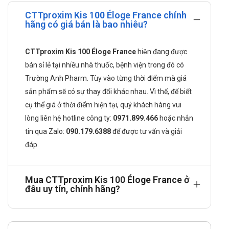
Thành phần của CTTproxim Kis 100
CTTproxim Kis 100 Éloge France chính
hãng có giá bán là bao nhiêu?
Éloge France
Cefpodoxim : 100mg.
CTTproxim Kis 100 Éloge France
hiện đang được
Tá dược vừa đủ
bán sỉ lẻ tại nhiều nhà thuốc, bệnh viện trong đó có
Công dụng của CTTproxim Kis 100 Éloge
Trường Anh Pharm. Tùy vào từng thời điểm mà giá
France
sản phẩm sẽ có sự thay đổi khác nhau. Vì thế, để biết
cụ thể giá ở thời điểm hiện tại, quý khách hàng vui
Nhiễm khuẩn đường hô hấp dưới.
lòng liên hệ hotline công ty:
0971.899.466
hoặc nhắn
Viêm tai giữa cấp.
tin qua
Zalo:
090.179.6388
để được tư vấn và giải
Nhiễm khuẩn tiết niệu không biến chứng.
Bệnh lậu cấp chưa biến chứng.
đáp.
Nhiễm khuẩn hô hấp trên.
Nhiễm khuẩn da và mô dưới da chưa biến chứng.
Mua CTTproxim Kis 100 Éloge France ở
Cách dùng CTTproxim Kis 100 Éloge
đâu uy tín, chính hãng?
France như thế nào?
Được dùng để uống