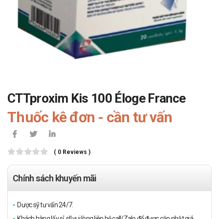
CTTproxim Kis 100 Éloge France
Thuốc kê đơn - cần tư vấn
( 0 Reviews )
Chính sách khuyến mãi
Dược sỹ tư vấn 24/7.
Khách hàng lấy sỉ, sll vui lòng liên hệ call/Zalo để được cập nhật giá