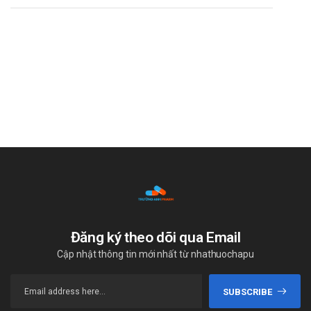
Auropodox 200 Aurobindo
"Trường Anh Pharm xin được thay mặt toàn bộ đội ngũ nhân
viên gửi lời cảm ơn chân thành và sâu sắc nhất tới Quý khách
hàng đã đồng hành, hợp tác cũng như ủng hộ Trường Anh
Pharm trong thời gian qua. Hy vọng trong thời gian sắp tới,
mối quan hệ của hai bên càng lúc càng bền chặt. Chúng tôi sẽ
không ngừng phát triển, nâng cao chất lượng dịch vụ để có
thể phục vụ Quý khách hàng tốt hơn!"
Tài liệu tham khảo: https://drugbank.vn/
Đăng ký theo dõi qua Email
Cập nhật thông tin mới nhất từ nhathuochapu
SUBSCRIBE