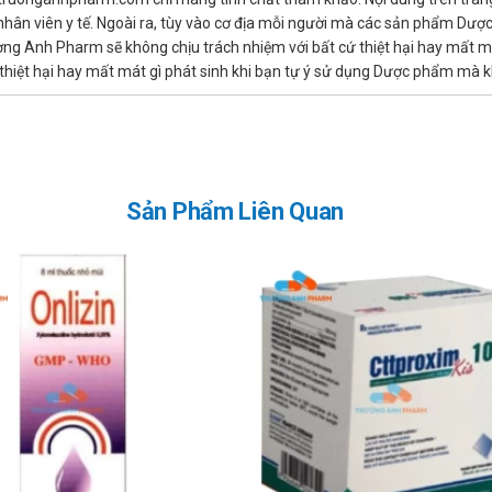
o?
ừ nhân viên y tế. Ngoài ra, tùy vào cơ địa mỗi người mà các sản phẩm Dư
ờng Anh Pharm sẽ không chịu trách nhiệm với bất cứ thiệt hại hay mất m
ành phần nào có trong sản phẩm.
hiệt hại hay mất mát gì phát sinh khi bạn tự ý sử dụng Dược phẩm mà kh
nh sử dụng Fabadroxil 250 (gói bột)
enicillin, bệnh nhân suy thận, bệnh nhân bị bệnh đường tiêu hóa.
Sản Phẩm Liên Quan
á mức các chủng không nhạy cảm. Cần theo dõi người bệnh cẩn thận, 
 phải khi dùng Fabadroxil 250 (gói bột)
a eosin, ban da, ngoại ban, mày đay,…có thể xảy ra.
muốn khi sử dụng sản phẩm.
c các chất muối thay thế chứa kali, Cholestyramin, probenecid, turos
g.