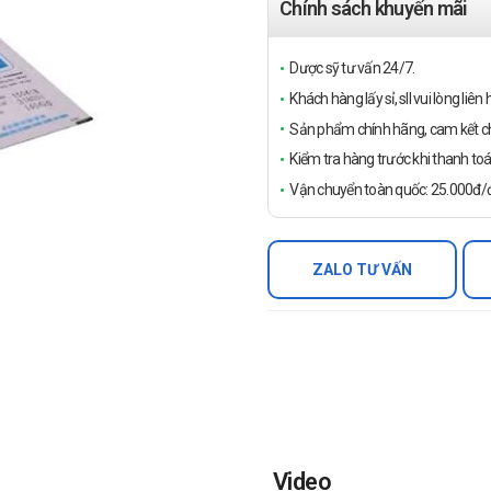
Chính sách khuyến mãi
Dược sỹ tư vấn 24/7.
Khách hàng lấy sỉ, sll vui lòng liê
Sản phẩm chính hãng, cam kết ch
Kiểm tra hàng trước khi thanh toá
Vận chuyển toàn quốc: 25.000đ/đ
ZALO TƯ VẤN
Video