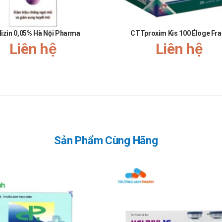
hảo ý kiến của các bác sĩ trước khi sử dụng.
lizin 0,05% Hà Nội Pharma
CTTproxim Kis 100 Éloge Fr
g cho con bú. Tham khảo ý kiến của bác sĩ trước khi sử dụng.
Liên hệ
Liên hệ
hất để được thăm khám và điều trị kịp thời.
à bao nhiêu?
badroxil 250 (gói bột)
này. Quý khách hàng vui lòng liên hệ với hot
đâu?
Sản Phẩm Cùng Hãng
toàn và chính hãng. Bạn có thể mua
Fabadroxil 250 (gói bột)
tại
Trường
m.com
090.179.6388
để được nhận hỗ trợ từ các dược sĩ một cách nhanh c
n viên gửi lời cảm ơn chân thành và sâu sắc nhất tới Quý khách hàng 
quan hệ của hai bên càng lúc càng bền chặt. Chúng tôi sẽ không ngừng ph