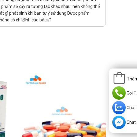
ợc phẩm sẽ xảy ra tương tác khác nhau, nên không thể
át gì phát sinh khi bạn tự ý sử dụng Dược phẩm.
ông có chỉ định của bác sĩ.
nếu bội nhiễm, phải ngừng sử dụng thuốc.
Thêm
Gọi T
Chat
emid, aminoglycosid,… ghi nhận tương tác
Chat v