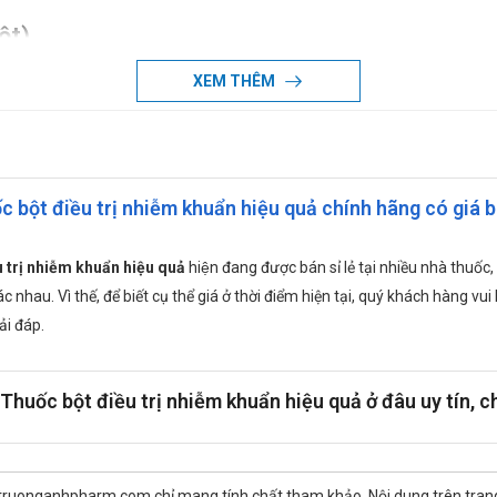
ột)
a uống, có công dụng trong điều trị nhiễm khuẩn như: nhiễm khuẩn đ
XEM THÊM
…
ủa bác sĩ
c bột điều trị nhiễm khuẩn hiệu quả chính hãng có giá b
như thế nào?
c khi uống.
u trị nhiễm khuẩn hiệu quả
hiện đang được bán sỉ lẻ tại nhiều nhà t
được khuyến cáo
hau. Vì thế, để biết cụ thể giá ở thời điểm hiện tại, quý khách hàng vui lo
̉i đáp.
tùy theo mức độ nhiễm khuẩn.
Thuốc bột điều trị nhiễm khuẩn hiệu quả ở đâu uy tín, c
u điều trị khác nhau. Tham khảo bác sĩ về thời liều điều trị.
ời gian điều trị khác nhau. Tham khảo bác sĩ về thời gian điều trị.
 truonganhpharm.com chỉ mang tính chất tham khảo. Nội dung trên tra