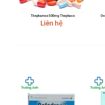
Thận trọng khi dùng được cho đối tượng này. Tham k
Thai kỳ
Thephamox 500mg Thephaco
On
Thận trọng khi sử dụng với phụ nữ mang thai và đan
Liên hệ
Quá liều
Trường hợp khẩn cấp hãy đến ngay cơ sở y tế gần n
Fabadroxil 250 (gói bột) có giá bán l
Trường Anh Pharm
hiện có cung cấp sản phẩm
Fa
về giá.
Nên mua Fabadroxil 250 (gói bột) ở 
Trường Anh Pharm
luôn cung cấp các sản phẩm tốt, an 
Mua hàng trực tiếp tại cửa hàng
Mua hàng trên website:
https://truonganhphar
Mua hàng qua số điện thoại hotline:
Call/Zalo: 
"Trường Anh Pharm xin được thay mặt toàn bộ đội ngũ nhâ
trong thời gian qua. Hy vọng trong thời gian sắp tới, mối 