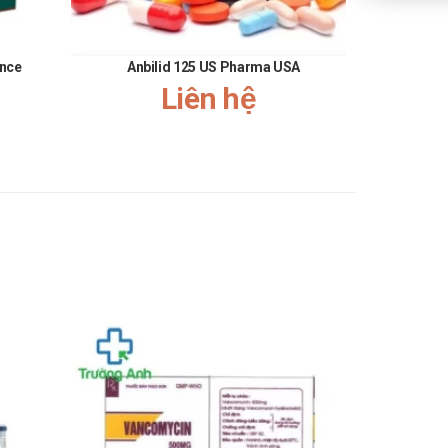
ance
Anbilid 125 US Pharma USA
Liên hệ
line công ty
Call/Zalo: 090.179.6388
để được tư vấn
 Anh Pharm
bằng một số cách như sau:
hóng.
đã đồng hành, hợp tác cũng như ủng hộ Trường Anh Pharm
át triển, nâng cao chất lượng dịch vụ để có thể phục vụ Quý