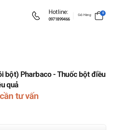
Hotline:
0
Giỏ Hàng:
0971899466
ói bột) Pharbaco - Thuốc bột điều
ệu quả
cần tư vấn