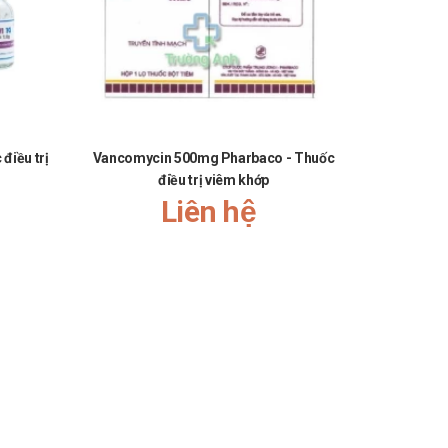
điều trị
Vancomycin 500mg Pharbaco - Thuốc
Ofloxac
điều trị viêm khớp
Thu
Liên hệ