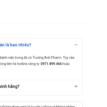
ường tiết niệu, nhiễm khuẩn đường hô hấp, nhiễm
án là bao nhiêu?
huốc, bệnh viện trong đó có Trường Anh Pharm. Tùy vào
̀ng liên hệ hotline công ty:
0971.899.466
hoặc
hính hãng?
ng không được xem là tư vấn y khoa và không nhằm