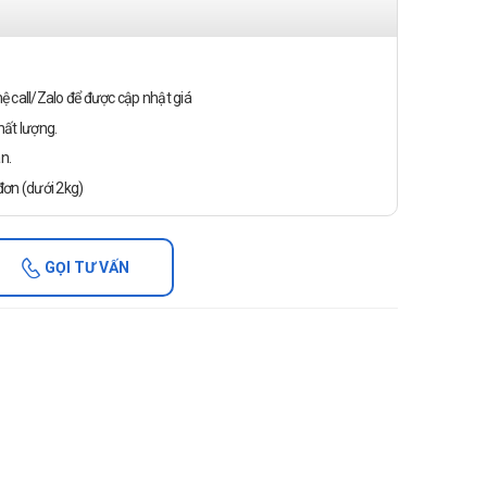
n hệ call/Zalo để được cập nhật giá
ất lượng.
n.
ơn (dưới 2kg)
GỌI TƯ VẤN