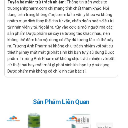
Tuyên bố miễn trừ trách nhiệm:
Thông tin trên website
truonganhpharm.com chỉ mang tính chất tham khảo. Nội
Bôi thuốc ngày 2, 3 lần lên vùng da bị khô nứt nẻ.
dung trên trang không được xem là tư vấn y khoa và không
Thời gian điều trị được khuyến cáo
nhằm mục đích thay thế cho tư vấn, chẩn đoán hoặc điều trị
từ nhân viên y tế. Ngoài ra, tùy vào cơ địa mỗi người mà các
Tùy vào đối tượng, độ tuổi, tình trạng bệnh mà có thời gian
sản phẩm Dược phẩm sẽ xảy ra tương tác khác nhau, nên
điều trị khác nhau. Tham khảo bác sĩ về thời gian điều trị.
không thể đảm bảo nội dung có đầy đủ tương tác có thể xảy
Không sử dụng trong trường hợp nào?
ra. Trường Anh Pharm sẽ không chịu trách nhiệm với bất cứ
thiệt hại hay mất mát gì phát sinh khi bạn tự ý sử dụng Dược
Bệnh nhân vui lòng không sử dụng thuốc cho các trường
phẩm. Trường Anh Pharm sẽ không chịu trách nhiệm với bất
hợp mẫn cảm với bất kì thành phần nào của thuốc.
cứ thiệt hại hay mất mát gì phát sinh khi bạn tự ý sử dụng
Cảnh báo và thận trọng trong quá trình
Dược phẩm mà không có chỉ định của bác sĩ.
sử dụng Gamma Cracked Heel Cream
25g
Đọc kỹ hướng dẫn sử dụng trước khi dùng.
Sản Phẩm Liên Quan
Dùng cho phụ nữ có thai và cho con bú: Thận trọng khi sử
dụng cho phụ nữ mang thai và cho con bú. Tham khảo ý
kiến của bác sĩ trước khi sử dụng.
Người lái xe: Thận trọng khi sử dụng cho đối tượng lái xe