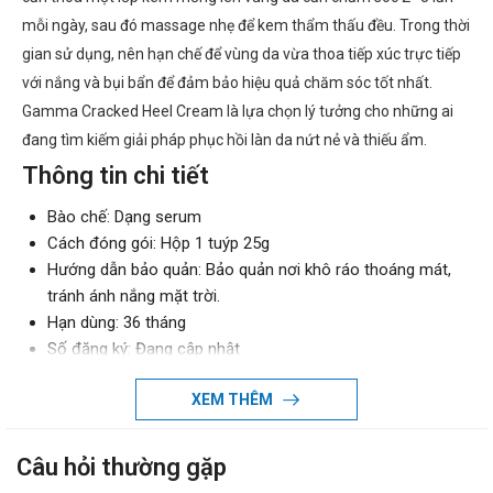
mỗi ngày, sau đó massage nhẹ để kem thẩm thấu đều. Trong thời
gian sử dụng, nên hạn chế để vùng da vừa thoa tiếp xúc trực tiếp
với nắng và bụi bẩn để đảm bảo hiệu quả chăm sóc tốt nhất.
Gamma Cracked Heel Cream là lựa chọn lý tưởng cho những ai
đang tìm kiếm giải pháp phục hồi làn da nứt nẻ và thiếu ẩm.
Thông tin chi tiết
Bào chế: Dạng serum
Cách đóng gói: Hộp 1 tuýp 25g
Hướng dẫn bảo quản: Bảo quản nơi khô ráo thoáng mát,
tránh ánh nắng mặt trời.
Hạn dùng: 36 tháng
Số đăng ký: Đang cập nhật
Thương hiệu: Gamma Chemicals
XEM THÊM
Nhà sản xuất: Gamma Chemicals
Xuất xứ thương hiệu: Việt Nam
Sản xuất tại: Việt Nam
Câu hỏi thường gặp
Giao hàng: Toàn quốc.