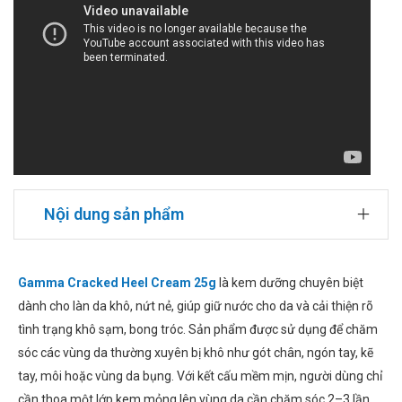
Nội dung sản phẩm
Gamma Cracked Heel Cream 25g
là kem dưỡng chuyên biệt
dành cho làn da khô, nứt nẻ, giúp giữ nước cho da và cải thiện rõ
tình trạng khô sạm, bong tróc. Sản phẩm được sử dụng để chăm
sóc các vùng da thường xuyên bị khô như gót chân, ngón tay, kẽ
tay, môi hoặc vùng da bụng. Với kết cấu mềm mịn, người dùng chỉ
cần thoa một lớp kem mỏng lên vùng da cần chăm sóc 2–3 lần