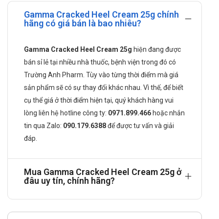
Thành phần của Gamma Cracked Heel
Gamma Cracked Heel Cream 25g chính
hãng có giá bán là bao nhiêu?
Cream 25g
Vitamin E.
Gamma Cracked Heel Cream 25g
hiện đang được
Saccharide Isomerate.
bán sỉ lẻ tại nhiều nhà thuốc, bệnh viện trong đó có
Spermaceti.
Trường Anh Pharm. Tùy vào từng thời điểm mà giá
Tá dược vừa đủ
sản phẩm sẽ có sự thay đổi khác nhau. Vì thế, để biết
Công dụng của Gamma Cracked Heel
cụ thể giá ở thời điểm hiện tại, quý khách hàng vui
Cream 25g
lòng liên hệ hotline công ty:
0971.899.466
hoặc nhắn
tin qua
Zalo:
090.179.6388
để được tư vấn và giải
Ngừa và trị các chứng khô da, da vảy sừng.
Da nứt nẻ ở gót chân, ngón tay, kẽ tay, môi, da bụng.
đáp.
Cách dùng Gamma Cracked Heel Cream
25g như thế nào?
Mua Gamma Cracked Heel Cream 25g ở
đâu uy tín, chính hãng?
Được dùng để bôi da
Liều dùng Gamma Cracked Heel Cream
25g được khuyến cáo