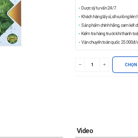
Dược sỹ tư vấn 24/7.
Khách hàng lấy sỉ, sll vui lòng liê
Sản phẩm chính hãng, cam kết ch
Kiểm tra hàng trước khi thanh toá
Vận chuyển toàn quốc: 25.000đ/đ
CHỌN
Video