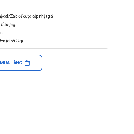
n hệ call/Zalo để được cập nhật giá
ất lượng.
n.
ơn (dưới 2kg)
 MUA HÀNG