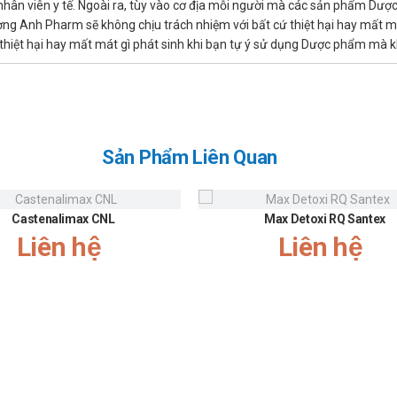
ành phần nào của sản phẩm, tham khảo ý kiến thầy thuốc trước khi 
ừ nhân viên y tế. Ngoài ra, tùy vào cơ địa mỗi người mà các sản phẩm Dư
ng thay thế thuốc chữa bệnh.
ờng Anh Pharm sẽ không chịu trách nhiệm với bất cứ thiệt hại hay mất m
hiệt hại hay mất mát gì phát sinh khi bạn tự ý sử dụng Dược phẩm mà kh
am
c tác dụng tốt nhất. Tuy nhiên, nếu quên liều, cũng đừng quá lo lắng, bạ
Sản Phẩm Liên Quan
há dài thì nên chờ tới thời gian sử dụng của liều tiếp theo. Tuyệt đối khôn
Castenalimax CNL
Max Detoxi RQ Santex
 liều, cần theo dõi biểu hiện của người dùng và báo lại cho bác sĩ điều tr
Liên hệ
Liên hệ
chữa kịp thờ.
n nang mềm có giá bán là bao nhiêu?
ược bán sỉ lẻ tại Trường Anh Pharm. Tùy thời điểm mà giá sản phẩm s
́c mắc về giá.
0 viên nang mềm ở đâu uy tín, chính hãng?