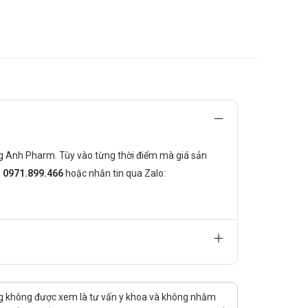
nhiệt miệng do nóng nhiệt, do thiếu vitamin C.
rường Anh Pharm. Tùy vào từng thời điểm mà giá sản
:
0971.899.466
hoặc nhắn tin qua
Zalo:
ng không được xem là tư vấn y khoa và không nhằm