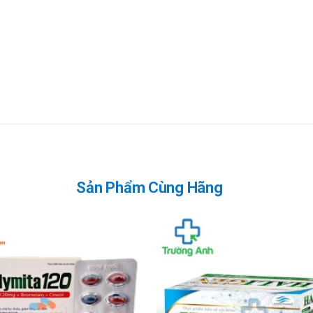
 được bày bán tại nhiều nhà thuốc trên toàn quốc. Khách hàng cần liên 
utincas Plus - Hộp 30 viên nang mềm đang được bán tại Trường Anh Phar
l/Zalo: 090.179.6388
để được tư vấn sử dụng và hướng dẫn đặt hàn
ân viên gửi lời cảm ơn chân thành và sâu sắc nhất tới Quý khách hàng
quan hệ của hai bên càng lúc càng bền chặt. Chúng tôi sẽ không ngừng phá
Sản Phẩm Cùng Hãng