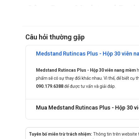
Công Dụng Medstand Rutin
Giúp bổ sung vitamin C, hỗ trợ tăng sức đề kháng, t
Đối Tượng Sử Dụng:
Câu hỏi thường gặp
Medstand Rutincas Plus - Hộp 30 viên n
Trẻ em, người lớn có sức đề kháng kém, người bị ch
Người có nhu cầu bổ sung vitamin C.
Liều Dùng Medstand Rutin
Medstand Rutincas Plus - Hộp 30 viên nang mềm
h
phẩm sẽ có sự thay đổi khác nhau. Vì thế, để biết cụ thể
090.179.6388
để được tư vấn và giải đáp.
Trẻ từ 2-6 tuổi: uống 1 viên/lần x 1-2 lần/ngày.
Trẻ từ 6- 12 tuổi : uống 1 viên/lần x 2-3 lần/ngày.
Trẻ trên 12 tuổi và người lớn: 2 viên/ lần x 2 lần/ngày
Mua Medstand Rutincas Plus - Hộp 30 vi
Bảo quản:
Nơi khô ráo, thoáng mát, tránh ánh nắng trực tiếp.
Tuyên bố miễn trừ trách nhiệm:
Thông tin trên website