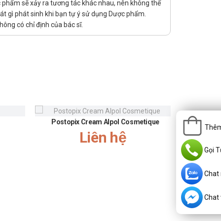
dùng.
ợc phẩm sẽ xảy ra tương tác khác nhau, nên không thể
át gì phát sinh khi bạn tự ý sử dụng Dược phẩm.
ông có chỉ định của bác sĩ.
n chỉ cần bổ sung liều đã quên ngay khi nhớ ra nếu như
g sử dụng gấp đôi liều để bù liều đã quên.
Postopix Cream Alpol Cosmetique
ị. Đồng thời nếu người bệnh có biểu hiện nặng cần đưa tới
Thêm
Liên hệ
Gọi T
ẽ có sự thay đổi khác nhau. Khách hàng vui lòng liên hệ
Chat
Chat v