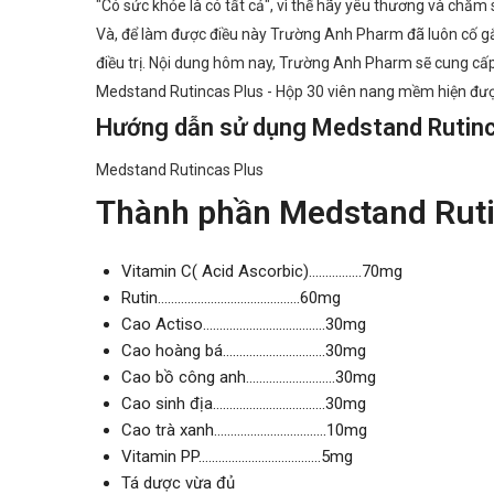
"Có sức khỏe là có tất cả", vì thế hãy yêu thương và chă
Và, để làm được điều này Trường Anh Pharm đã luôn cố gắ
điều trị. Nội dung hôm nay, Trường Anh Pharm sẽ cung c
Medstand Rutincas Plus - Hộp 30 viên nang mềm hiện đư
Hướng dẫn sử dụng Medstand Rutinc
Medstand Rutincas Plus
Thành phần Medstand Ruti
Vitamin C( Acid Ascorbic)…………….70mg
Rutin…………………………………….60mg
Cao Actiso……………………………….30mg
Cao hoàng bá………………………….30mg
Cao bồ công anh………………………30mg
Cao sinh địa…………………………….30mg
Cao trà xanh…………………………….10mg
Vitamin PP……………………………….5mg
Tá dược vừa đủ