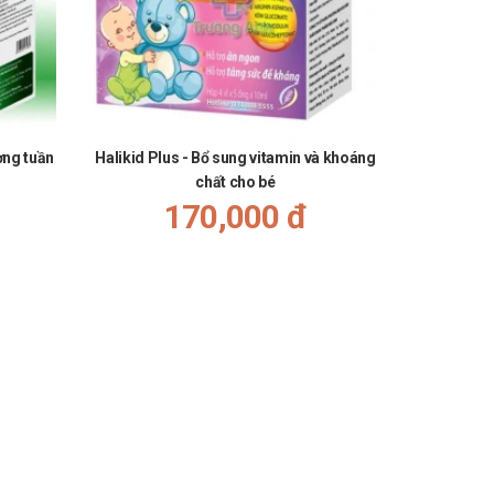
ờng tuần
Halikid Plus - Bổ sung vitamin và khoáng
chất cho bé
170,000 đ