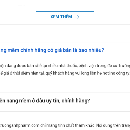
cas Plus:
XEM THÊM
ăng tính bền thành mạch, hỗ trợ giảm tình trạng chảy máu chân răng, 
ang mềm chính hãng có giá bán là bao nhiêu?
ảy máu chân răng, nhiệt miệng do nóng nhiệt , do thiếu vitamin C.
cas Plus:
iện đang được bán sỉ lẻ tại nhiều nhà thuốc, bệnh viện trong đó có T
 giá ở thời điểm hiện tại, quý khách hàng vui lòng liên hệ hotline công ty
.
ên nang mềm ở đâu uy tín, chính hãng?
 truonganhpharm.com chỉ mang tính chất tham khảo. Nội dung trên tra