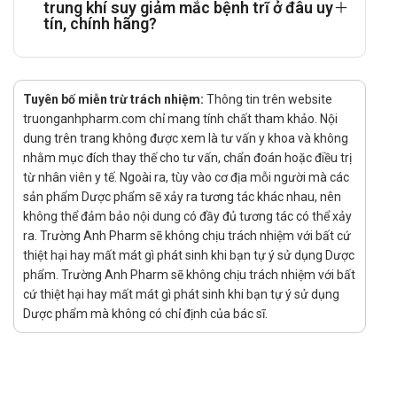
trung khí suy giảm mắc bệnh trĩ ở đâu uy
Đối tượng có thể sử dụng Hemonase
tín, chính hãng?
Halifa
Theo chỉ định của bác sĩ.
Tuyên bố miễn trừ trách nhiệm:
Thông tin trên website
Cách dùng Hemonase Halifa như thế
truonganhpharm.com chỉ mang tính chất tham khảo. Nội
nào?
dung trên trang không được xem là tư vấn y khoa và không
nhằm mục đích thay thế cho tư vấn, chẩn đoán hoặc điều trị
Sản phẩm được bào chế dạng viên nang cứng nên bệnh nhân
từ nhân viên y tế. Ngoài ra, tùy vào cơ địa mỗi người mà các
sử dụng sản phẩm bằng đường uống.
sản phẩm Dược phẩm sẽ xảy ra tương tác khác nhau, nên
không thể đảm bảo nội dung có đầy đủ tương tác có thể xảy
Uống sản phẩm với 1 cốc nước đầy để nguội.
ra. Trường Anh Pharm sẽ không chịu trách nhiệm với bất cứ
Sử dụng sản phẩm sau bữa ăn.
thiệt hại hay mất mát gì phát sinh khi bạn tự ý sử dụng Dược
phẩm. Trường Anh Pharm sẽ không chịu trách nhiệm với bất
Trong quá trình sử dụng sản phẩm, người bệnh cần tuân theo
cứ thiệt hại hay mất mát gì phát sinh khi bạn tự ý sử dụng
hướng dẫn chỉ định của bác sĩ, không tự ý điều chỉnh liều dùng
Dược phẩm mà không có chỉ định của bác sĩ.
sản phẩm để đạt được mong muốn của bản thân.
Liều dùng Hemonase Halifa được khuyến
cáo