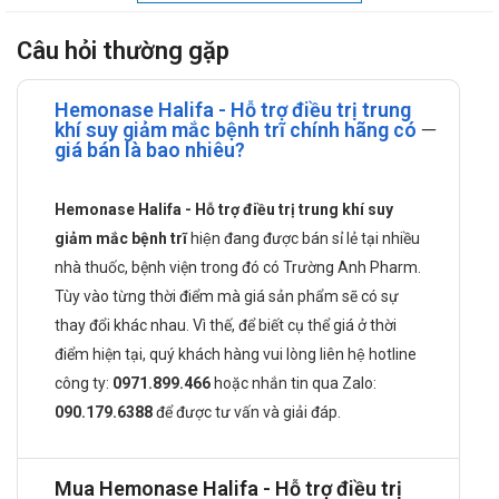
Mỗi viên nang cứng Hemonase gồm có các thành phần sau:
Câu hỏi thường gặp
Thất diệp nhất chi hoa, Đẳng Sâm, Hoàng Kỳ, Đương Quy,
Bạch Truật, Thăng Ma, Sài Hồ, Trần Bì, Cam Thảo, Đại Táo và
Hemonase Halifa - Hỗ trợ điều trị trung
các loại phụ liệu khác.
khí suy giảm mắc bệnh trĩ chính hãng có
giá bán là bao nhiêu?
Công dụng của Hemonase Halifa
Hỗ trợ điều trị trung khí suy giảm mắc bệnh trĩ, với các biểu
Hemonase Halifa - Hỗ trợ điều trị trung khí suy
hiện: Táo bón gây chảy máu, lòi dom sưng đau (sa đại tràng).
giảm mắc bệnh trĩ
hiện đang được bán sỉ lẻ tại nhiều
Giúp bổ tỳ vị, bổ trung thăng dương khí, ích huyết, nhuận
nhà thuốc, bệnh viện trong đó có Trường Anh Pharm.
tràng.
Tùy vào từng thời điểm mà giá sản phẩm sẽ có sự
thay đổi khác nhau. Vì thế, để biết cụ thể giá ở thời
Người bị trĩ nội, trĩ ngoại, táo bón gây chảy máu, lòi dom sưng
điểm hiện tại, quý khách hàng vui lòng liên hệ hotline
đau (sa đại tràng)
công ty:
0971.899.466
hoặc nhắn tin qua
Zalo:
Người bị trung khí suy giảm, mắc bệnh sa dạ dày, sa dạ con,
090.179.6388
để được tư vấn và giải đáp.
huyết áp thấp.
Dự phòng cho người nguyên phát hay tái phát mắc bệnh trĩ do
Mua Hemonase Halifa - Hỗ trợ điều trị
làm việc đứng hay ngồi nhiều.