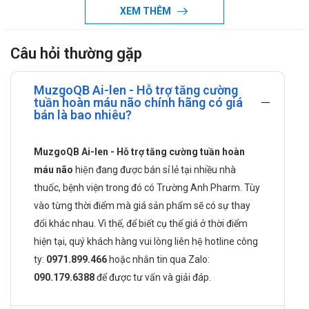
XEM THÊM
Thành phần của MuzgoQB
Ginkgo biloba.
Câu hỏi thường gặp
Citicoline.
Đinh lăng.
MuzgoQB Ai-len - Hỗ trợ tăng cường
tuần hoàn máu não chính hãng có giá
Nattokinase.
bán là bao nhiêu?
Công dụng của MuzgoQB
MuzgoQB Ai-len - Hỗ trợ tăng cường tuần hoàn
Giúp hoạt huyết, hỗ trợ tăng cường tuần hoàn máu não.
máu não
hiện đang được bán sỉ lẻ tại nhiều nhà
Hỗ trợ giảm nguy cơ huyết khối và giảm di chứng tai biến
thuốc, bệnh viện trong đó có Trường Anh Pharm. Tùy
mạch máu não do tắc mạch.
vào từng thời điểm mà giá sản phẩm sẽ có sự thay
Đối tượng có thể sử dụng
đổi khác nhau. Vì thế, để biết cụ thể giá ở thời điểm
hiện tại, quý khách hàng vui lòng liên hệ hotline công
Người bị thiểu năng tuần hoàn não với các triệu chứng hoa
ty:
0971.899.466
hoặc nhắn tin qua
Zalo:
mắt, chóng mặt, buồn nôn, đau đầu, rối loạn tiền đình.
090.179.6388
để được tư vấn và giải đáp.
Người bị tai biến mạch máu não do tắc mạch.
Cách dùng MuzgoQB như thế nào?