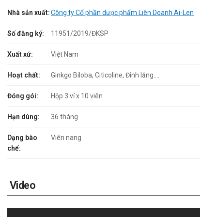
Nhà sản xuất:
Công ty Cổ phần dược phẩm Liên Doanh Ai-Len
Số đăng ký:
11951/2019/ĐKSP
Xuất xứ:
Việt Nam
Hoạt chất:
Ginkgo Biloba, Citicoline, Đinh lăng....
Đóng gói:
Hộp 3 vỉ x 10 viên
Hạn dùng:
36 tháng
Dạng bào
Viên nang
chế:
Video