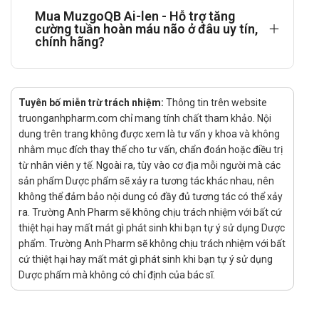
Mua MuzgoQB Ai-len - Hỗ trợ tăng
Sản phẩm dùng đường uống.
cường tuần hoàn máu não ở đâu uy tín,
chính hãng?
Liều dùng MuzgoQB được khuyến cáo
Tham khảo ý kiến bác sĩ
Thời gian sử dụng được khuyến cáo
Tuyên bố miễn trừ trách nhiệm:
Thông tin trên website
truonganhpharm.com chỉ mang tính chất tham khảo. Nội
Tùy vào đối tượng, độ tuổi, tình trạng bệnh mà có thời gian sử
dung trên trang không được xem là tư vấn y khoa và không
dụng khác nhau. Tham khảo bác sĩ về thời gian điều trị.
nhằm mục đích thay thế cho tư vấn, chẩn đoán hoặc điều trị
từ nhân viên y tế. Ngoài ra, tùy vào cơ địa mỗi người mà các
Không sử dụng trong trường hợp nào?
sản phẩm Dược phẩm sẽ xảy ra tương tác khác nhau, nên
không thể đảm bảo nội dung có đầy đủ tương tác có thể xảy
Không sử dụng với người bị mẫn cảm với bất cứ thành phần
ra. Trường Anh Pharm sẽ không chịu trách nhiệm với bất cứ
nào có trong sản phẩm.
thiệt hại hay mất mát gì phát sinh khi bạn tự ý sử dụng Dược
Cảnh báo và thận trọng trong quá trình
phẩm. Trường Anh Pharm sẽ không chịu trách nhiệm với bất
sử dụng MuzgoQB
cứ thiệt hại hay mất mát gì phát sinh khi bạn tự ý sử dụng
Dược phẩm mà không có chỉ định của bác sĩ.
Đọc kỹ hướng dẫn sử dụng trước khi dùng.
Sản phẩm này không phải là thuốc không có tác dụng thay