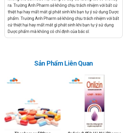
Để xa tầm tay của trẻ em.
ra. Trường Anh Pharm sẽ không chịu trách nhiệm với bất cứ
thiệt hại hay mất mát gì phát sinh khi bạn tự ý sử dụng Dược
Tác dụng không mong muốn có thể gặp
phẩm. Trường Anh Pharm sẽ không chịu trách nhiệm với bất
phải khi dùng Neozith 250mg Zim Lab
cứ thiệt hại hay mất mát gì phát sinh khi bạn tự ý sử dụng
Dược phẩm mà không có chỉ định của bác sĩ.
Thông tin với bác sĩ các triệu chứng không mong muốn khi
sử dụng thuốc.
Nôn mửa, nôn nao, đau bụng và đi ngoài,..có thể xảy ra.
Tương tác với các thuốc khác
Sản Phẩm Liên Quan
Cimetidin, Cyclosporin, Digoxin và Theophylin, Warfarin,..ghi
nhận tương tác. Thông tin với bác sĩ các sản phẩm bạn
đang sử dụng.
Lái xe
Thận trọng khi dùng được cho đối tượng này. Tham khảo ý
kiến của các bác sĩ trước khi sử dụng.
Thai kỳ
Thận trọng khi sử dụng với phụ nữ mang thai và đang cho