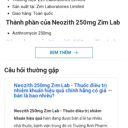
Sản xuất tại: Zim Laboratories Limited
Giao hàng: Toàn quốc.
Thành phần của Neozith 250mg Zim Lab
Azithromycin 250mg
Công dụng của Neozith 250mg Zim Lab
Neozith 250mg Zim Lab điều trị các bệnh nhiễm khuẩn từ
XEM THÊM
nhẹ đến trung bình như: Nhiễm khuẩn đường hô hấp trên
dưới, nhiễm khuẩn da và mô mềm, bệnh lây truyền qua
Câu hỏi thường gặp
đường tình dục ở cả nam & nữ do Chlamydia trachomatis
hoặc Neisseria gonorrhoeae.
Neozith 250mg Zim Lab - Thuốc điều trị
Đối tượng có thể sử dụng Neozith 250mg
nhiễm khuẩn hiệu quả chính hãng có giá
bán là bao nhiêu?
Zim Lab
Người lớn và trẻ em mắc các bệnh kể trên
Neozith 250mg Zim Lab - Thuốc điều trị nhiễm
Cách dùng Neozith 250mg Zim Lab như
khuẩn hiệu quả
hiện đang được bán sỉ lẻ tại nhiều
thế nào?
nhà thuốc, bệnh viện trong đó có Trường Anh Pharm.