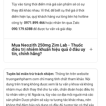
Tùy vào từng thời điểm mà giá sản phẩm sẽ có sự
Thuốc dùng đường uống
thay đổi khác nhau. Vì thế, để biết cụ thể giá ở thời
Liều dùng Neozith 250mg Zim Lab được
điểm hiện tại, quý khách hàng vui lòng liên hệ hotline
khuyến cáo
công ty:
0971.899.466
hoặc nhắn tin qua
Zalo:
090.179.6388
để được tư vấn và giải đáp.
Uống 1 lần/ngày, uống 1 giờ trước bữa ăn hoặc 2 giờ sau
khi ăn
Thời gian điều trị được khuyến cáo
Mua Neozith 250mg Zim Lab - Thuốc
điều trị nhiễm khuẩn hiệu quả ở đâu uy
Tuỳ vào đối tượng, độ tuổi, tình trạng bệnh mà có thời gian
tín, chính hãng?
điều trị khác nhau. Tham khảo bác sĩ về thời gian điều trị.
Không sử dụng trong trường hợp nào?
Tuyên bố miễn trừ trách nhiệm:
Thông tin trên website
Không sử dụng với người bị mẫn cảm với bất cứ thành
truonganhpharm.com chỉ mang tính chất tham khảo. Nội
phần nào có trong thuốc.
dung trên trang không được xem là tư vấn y khoa và không
Cảnh báo và thận trọng trong quá trình
nhằm mục đích thay thế cho tư vấn, chẩn đoán hoặc điều trị
sử dụng Neozith 250mg Zim Lab
từ nhân viên y tế. Ngoài ra, tùy vào cơ địa mỗi người mà các
sản phẩm Dược phẩm sẽ xảy ra tương tác khác nhau, nên
Đọc kĩ hướng dẫn sử dụng trước khi dùng.
không thể đảm bảo nội dung có đầy đủ tương tác có thể xảy