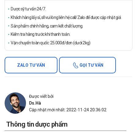
Dược sỹ tư vấn 24/7.
Khách hàng lấy sỉ, sll vui lòng liên hệ call/Zalo để được cập nhật giá
Sản phẩm chính hãng, cam kết chất lượng.
Kiểm tra hàng trước khi thanh toán.
Vận chuyển toàn quốc: 25.000đ/đơn (dưới 2kg)
ZALO TƯ VẤN
GỌI TƯ VẤN
Được viết bởi
Ds.Hà
Cập nhật mới nhất: 2022-11-24 20:36:02
Thông tin dược phẩm