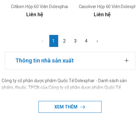
Citiben Hộp 60 Viên Dolexphar - Hỗ trợ hoạt huyết, dưỡng não
Casoliver Hộp 60 Viên Dolexpha
Liên hệ
Liên hệ
‹
1
2
3
4
›
Thông tin nhà sản xuất
Công ty cổ phần dược phẩm Quốc Tế Dolexphar - Danh sách sản
phẩm, thuốc, TPCN của Công ty cổ phần dược phẩm Quốc Tế
Dolexphar
XEM THÊM