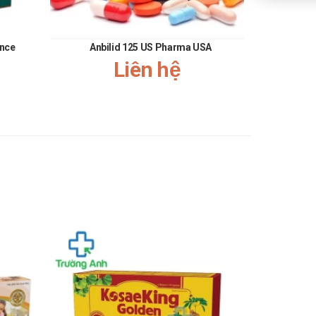
ance
Anbilid 125 US Pharma USA
Liên hệ
đã đồng hành, hợp tác cũng như ủng hộ Trường Anh Pharm
át triển, nâng cao chất lượng dịch vụ để có thể phục vụ Quý