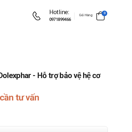
Hotline:
0
Giỏ Hàng:
0971899466
lexphar - Hỗ trợ bảo vệ hệ cơ
cần tư vấn