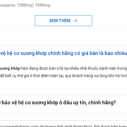
ucosamin: 1200mg): 1500mg.
XEM THÊM
11,16mg): 120mg.
vệ hệ cơ xương khớp chính hãng có giá bán là bao nhiê
14mg): 120mg.
 xương khớp
hiện đang được bán sỉ lẻ tại nhiều nhà thuốc, bệnh viện 
 biết cụ thể giá ở thời điểm hiện tại, quý khách hàng vui lòng liên hệ hot
à sụn, bảo vệ hệ cơ – xương – khớp chắc khỏe, vận động linh hoạt.
ảo vệ hệ cơ xương khớp ở đâu uy tín, chính hãng?
và viêm khớp.
khớp xương.
 truonganhpharm.com chỉ mang tính chất tham khảo. Nội dung trên tra