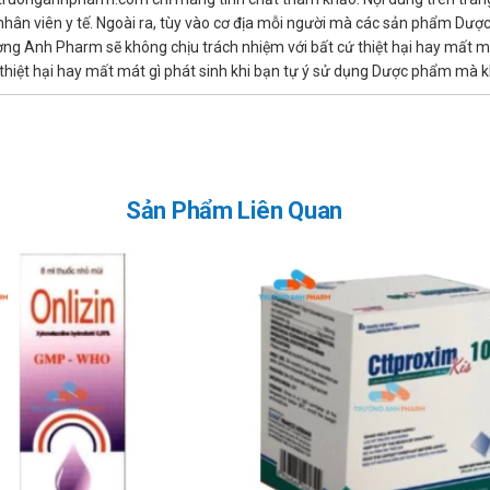
ừ nhân viên y tế. Ngoài ra, tùy vào cơ địa mỗi người mà các sản phẩm Dư
hoái hóa cột sống, đau do khô khớp, vận động khó khăn.
ờng Anh Pharm sẽ không chịu trách nhiệm với bất cứ thiệt hại hay mất m
 động nặng nhọc.
hiệt hại hay mất mát gì phát sinh khi bạn tự ý sử dụng Dược phẩm mà kh
 nào?
uyến cáo
Sản Phẩm Liên Quan
theo hướng dẫn của bác sỹ, dược sỹ.
gian sử dụng khác nhau. Tham khảo bác sĩ về thời gian điều trị.
o?
 phần nào có trong sản phẩm.
ình sử dụng DaisosAmin Gold