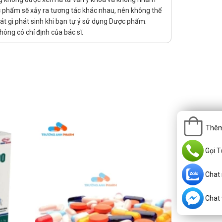
ợc phẩm sẽ xảy ra tương tác khác nhau, nên không thể
át gì phát sinh khi bạn tự ý sử dụng Dược phẩm.
ông có chỉ định của bác sĩ.
Thêm
Gọi T
Chat
Chat v