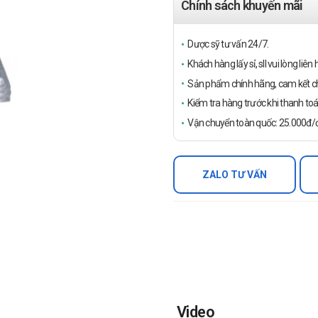
Chính sách khuyến mãi
Dược sỹ tư vấn 24/7.
Khách hàng lấy sỉ, sll vui lòng liê
Sản phẩm chính hãng, cam kết ch
Kiểm tra hàng trước khi thanh toá
Vận chuyển toàn quốc: 25.000đ/đ
ZALO TƯ VẤN
Video