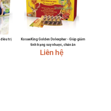
điều trị
KosaeKing Golden Dolexphar - Giúp giảm
Jeskyo G
tình trạng suy nhược, chán ăn
Liên hệ