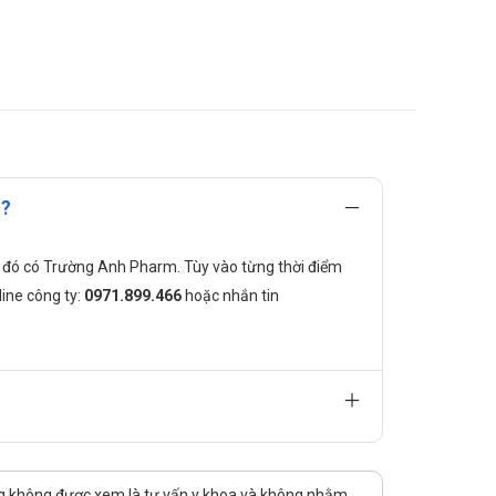
u?
trong đó có Trường Anh Pharm. Tùy vào từng thời điểm
line công ty:
0971.899.466
hoặc nhắn tin
ng không được xem là tư vấn y khoa và không nhằm