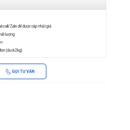
n hệ call/Zalo để được cập nhật giá
ất lượng.
n.
ơn (dưới 2kg)
GỌI TƯ VẤN