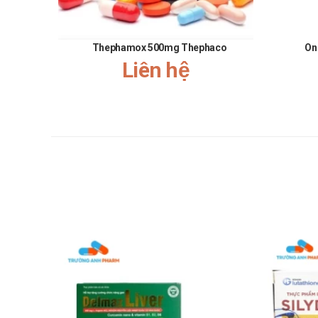
Sản phẩm này không phải là thuốc không có tác dụng 
Tác dụng không mong muốn có thể g
Thephamox 500mg Thephaco
On
Liên hệ
Chưa có báo cáo.
Tương tác với các thuốc khác
Chưa có báo cáo.
Lái xe
Thận trọng khi dùng được cho đối tượng này. Tham khảo
Thai kỳ, sau sinh
Thận trọng khi sử dụng với phụ nữ mang thai và đang c
Quá liều
Trường hợp khẩn cấp hãy đến ngay cơ sở y tế gần nhất 
"Trường Anh Pharm xin được thay mặt toàn bộ đội ngũ nhâ
trong thời gian qua. Hy vọng trong thời gian sắp tới, mối 