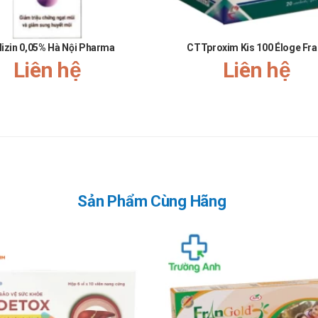
thay thế thuốc chữa bệnh.
ặp phải khi dùng DaisosAmin Gold
lizin 0,05% Hà Nội Pharma
CTTproxim Kis 100 Éloge Fr
Liên hệ
Liên hệ
 ý kiến của các bác sĩ trước khi sử dụng.
Sản Phẩm Cùng Hãng
ho con bú. Tham khảo ý kiến của bác sĩ trước khi sử dụng.
để được thăm khám và điều trị kịp thời.
n viên gửi lời cảm ơn chân thành và sâu sắc nhất tới Quý khách hàng 
quan hệ của hai bên càng lúc càng bền chặt. Chúng tôi sẽ không ngừng ph