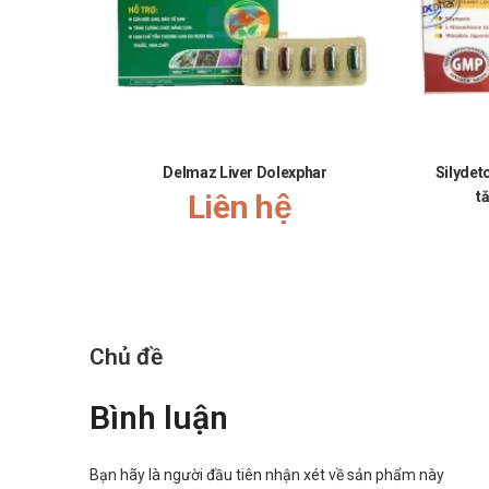
khách hàng tốt hơn!"
Nguồn tham khảo: dichvucong.dav.gov.vn.
Delmaz Liver Dolexphar
Silydet
Liên hệ
t
Chủ đề
Bình luận
Bạn hãy là người đầu tiên nhận xét về sản phẩm này