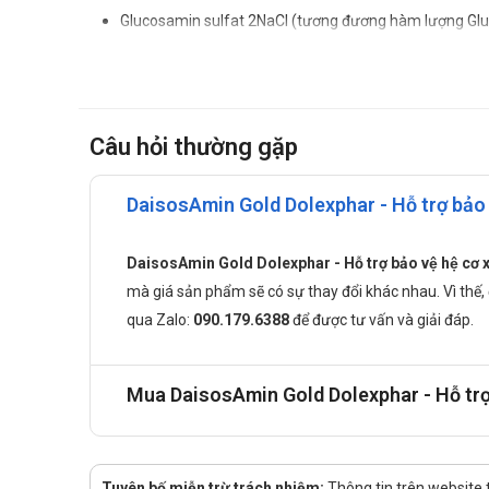
Glucosamin sulfat 2NaCl (tương đương hàm lượng Gl
Chondroitin sunfat Na: 300mg.
Collagen Type II: 300mg.
Methylsulfonylmethan (MSM): 150mg.
Câu hỏi thường gặp
Calcium Gluconat (tương đương hàm lượng calcium: 
Cao xương ngựa: 120mg.
DaisosAmin Gold Dolexphar - Hỗ trợ bảo 
Curcumin 95% (tương đương hàm lượng curcumin: 1
Purple Butterbur Extract (chiết xuất Bơ gai): 120mg.
DaisosAmin Gold Dolexphar - Hỗ trợ bảo vệ hệ cơ
Vitamin D3: 30IU.
mà giá sản phẩm sẽ có sự thay đổi khác nhau. Vì thế, để
qua
Zalo:
090.179.6388
để được tư vấn và giải đáp.
Công dụng của DaisosAmin Gold
Bổ sung dưỡng chất giúp tăng tạo dịch nhờn cho khớp v
Mua DaisosAmin Gold Dolexphar - Hỗ trợ b
Giúp giảm các chứng đau do thoái hóa khớp, khô khớp 
Đối tượng có thể sử dụng
Người ở độ tuổi trung niên hay bị đau, tê nhức tại các 
Tuyên bố miễn trừ trách nhiệm:
Thông tin trên website