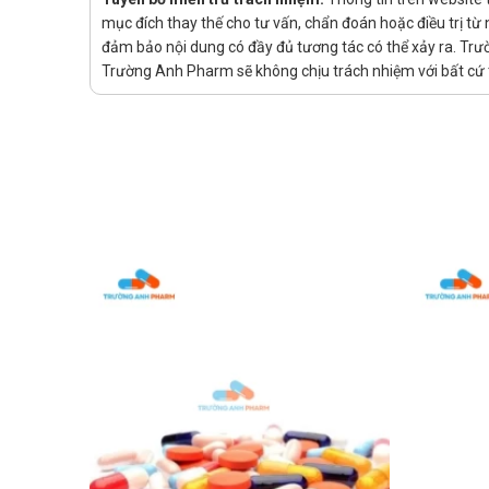
mục đích thay thế cho tư vấn, chẩn đoán hoặc điều trị t
Người cao tuổi, người bị viêm thoái hóa xương khớp, t
đảm bảo nội dung có đầy đủ tương tác có thể xảy ra. Trư
Người vận động nhiều như vận động viên thể thao, lao
Trường Anh Pharm sẽ không chịu trách nhiệm với bất cứ t
Cách dùng DaisosAmin Gold như thế
Sản phẩm dùng đường uống.
Liều dùng DaisosAmin Gold được kh
Uống 1-2 viên/lần, 2 lần/ngày, uống sau bữa ăn.
Dùng liên tục 2-3 tháng để có hiệu quả tốt nhất hoặc 
Thời gian sử dụng được khuyến cáo
Tùy vào đối tượng, độ tuổi, tình trạng bệnh mà có thời 
Không sử dụng trong trường hợp nà
Không sử dụng với người bị mẫn cảm với bất cứ thành
Cảnh báo và thận trọng trong quá tr
Đọc kỹ hướng dẫn sử dụng trước khi dùng.