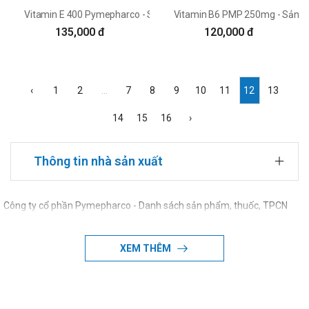
Vitamin E 400 Pymepharco - Sản phẩm bổ sung vitamin E cho cơ th
Vitamin B6 PMP 250mg - Sản ph
135,000 đ
120,000 đ
‹
1
2
...
7
8
9
10
11
12
13
14
15
16
›
Thông tin nhà sản xuất
Công ty cổ phần Pymepharco - Danh sách sản phẩm, thuốc, TPCN
của Công ty cổ phần Pymepharco
XEM THÊM