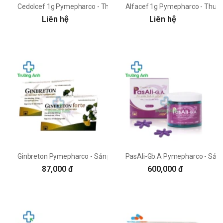
Cedolcef 1g Pymepharco - Thuốc điều trị nhiễm khuẩn hiệu quả
Alfacef 1g Pymepharco - Thuốc 
Liên hệ
Liên hệ
Ginbreton Pymepharco - Sản phẩm tăng cường tuần hoàn não
PasAli-Gb.A Pymepharco - Sản 
87,000 đ
600,000 đ