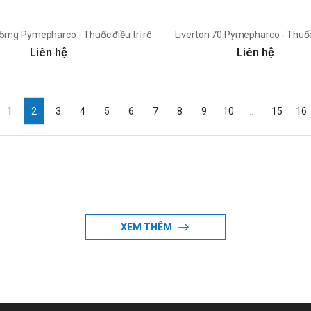
ng dương
 5mg Pymepharco - Thuốc điều trị rối loạn cương dương
Liverton 70 Pymepharco - Thuốc
Liên hệ
Liên hệ
1
2
3
4
5
6
7
8
9
10
...
15
16
, TPCN của Công ty cổ phần Pymepharco
XEM THÊM