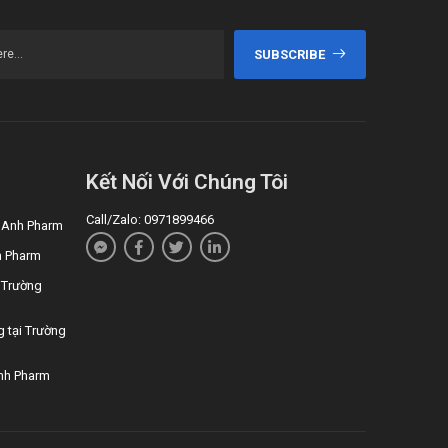
SUBSCRIBE
Kết Nối Với Chúng Tôi
Call/Zalo: 0971899466
g Anh Pharm
h Pharm
 Trường
g tại Trường
nh Pharm