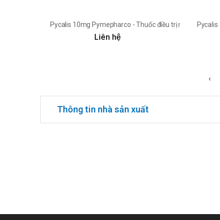
Pycalis 10mg Pymepharco - Thuốc điều trị rối loạn cươ
Pycalis
Liên hệ
‹
Thông tin nhà sản xuất
Công ty cổ phần Pymepharco - Danh sách sản phẩm, thuốc