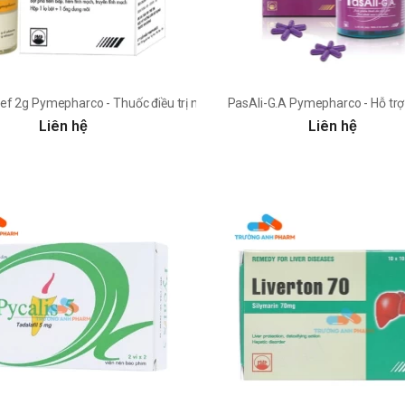
yết
ef 2g Pymepharco - Thuốc điều trị nhiễm trùng máu
PasAli-G.A Pymepharco - Hỗ trợ
Liên hệ
Liên hệ