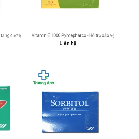
 tăng cường sức khỏe sinh lý
Vitamin E 1000 Pymepharco - Hỗ trợ bảo vệ da, Làm đẹp
Liên hệ