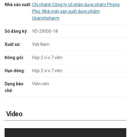
Nhà sản xuất:
Chi nhánh Công ty cổ phần dược phẩm Phong
Phú- Nhà máy sản xuất dược phẩm
Usarichpharm
Số đăng ký:
VD-29000-18
Xuất xứ:
Việt Nam
Đóng gói:
Hộp 2 vỉ x 7 viên
Hạn dùng:
Hộp 2 vỉ x 7 viên
Dạng bào
Viên nén
chế:
Video