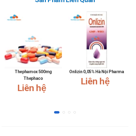
Chưa xác định được hiệu quả và tính an toàn cho trẻ
em và thanh thiếu niên dưới 18 tuổi
Chống chỉ định Langitax
20mg:
Bệnh nhân quá mẫn với rivaroxaban hoặc bất cứ thành
phần nào của chế phẩm.
Bệnh nhân đang chảy máu nghiêm trọng trên lâm sàng (ví
Thephamox 500mg
Onlizin 0,05% Hà Nội Pharma
dụ chảy máu trong sọ não, chảy máu đường tiêu hóa).
Thephaco
Liên hệ
Bệnh nhân có bệnh gan đi kèm các rối loạn về đông máu
Liên hệ
dẫn đến nguy cơ chảy máu trên lâm sàng.
Chống chỉ định dùng thuốc trong suốt thai kỳ.
Chỉ sử dụng Thuốc khi ngừng cho con bú
Tác dụng phụ Langitax 20mg:
Cần trợ giúp y tế khẩn cấp nếu có bất cứ dấu hiệu của một