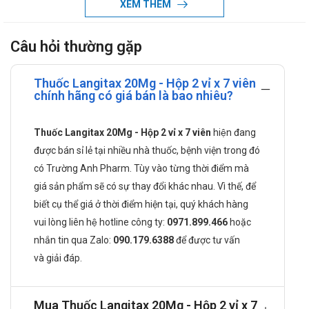
XEM THÊM
mạch (VTE) ở các bệnh nhân tiến hành đại phẫu thuật
chỉnh hình hai chi dưới.
Câu hỏi thường gặp
Liều dùng Langitax 20mg:
Thuốc Langitax 20Mg - Hộp 2 vỉ x 7 viên
Liều khuyến cáo để phòng ngừa huyết khối tắc tĩnh mạch
chính hãng có giá bán là bao nhiêu?
trong đại phẫu thuật chỉnh hình là một viên nén 10mg hàng
ngày.
Thuốc Langitax 20Mg - Hộp 2 vỉ x 7 viên
hiện đang
Thời gian điều trị
được bán sỉ lẻ tại nhiều nhà thuốc, bệnh viện trong đó
Sau khi tiến hành đại phẫu khớp háng, bệnh nhân phải
có Trường Anh Pharm. Tùy vào từng thời điểm mà
được điều trị trong 5 tuần.
giá sản phẩm sẽ có sự thay đổi khác nhau. Vì thế, để
Sau khi tiến hành đại phẫu khớp gối cần phải điều trị
biết cụ thể giá ở thời điểm hiện tại, quý khách hàng
trong 2 tuần.
vui lòng liên hệ hotline công ty:
0971.899.466
hoặc
Cách dùng thuốc và khoảng cách liều
nhắn tin qua
Zalo:
090.179.6388
để được tư vấn
Một viên nén 10 mg uống một lần mỗi ngày.
và giải đáp.
Thuốc có thể dùng cùng hoặc không cùng với thức ăn.
Liều khởi đầu nên được dùng trong vòng 6 đến 10 giờ
sau phẫu thuật, với điều kiện tình trạng cầm máu đã
Mua Thuốc Langitax 20Mg - Hộp 2 vỉ x 7