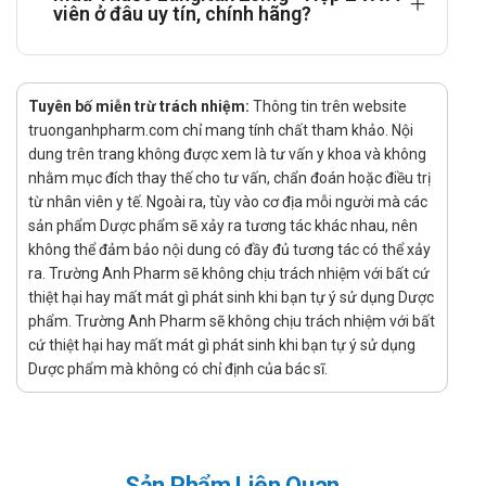
được thiết lập.
viên ở đâu uy tín, chính hãng?
Bệnh nhân suy giảm chức năng gan
Thuốc chống chỉ định cho bệnh nhân có bệnh gan đi
kèm các rối loạn về đông máu dẫn đến nguy cơ chảy
Tuyên bố miễn trừ trách nhiệm:
Thông tin trên website
máu trên lâm sàng.
truonganhpharm.com chỉ mang tính chất tham khảo. Nội
Không cần thiết điều chỉnh liều ở những bệnh nhân có
dung trên trang không được xem là tư vấn y khoa và không
các bệnh gan khác.
nhằm mục đích thay thế cho tư vấn, chẩn đoán hoặc điều trị
Những số liệu còn hạn chế trên bệnh nhân suy gan
từ nhân viên y tế. Ngoài ra, tùy vào cơ địa mỗi người mà các
sản phẩm Dược phẩm sẽ xảy ra tương tác khác nhau, nên
trung bình cho thấy có tăng đáng kể hoạt tính dược lực.
không thể đảm bảo nội dung có đầy đủ tương tác có thể xảy
Không có số liệu lâm sàng trên bệnh nhân suy gan
ra. Trường Anh Pharm sẽ không chịu trách nhiệm với bất cứ
nặng.
thiệt hại hay mất mát gì phát sinh khi bạn tự ý sử dụng Dược
Bệnh nhân suy giảm chức năng thận:
phẩm. Trường Anh Pharm sẽ không chịu trách nhiệm với bất
Không cần điều chỉnh liều khi dùng Thuốc cho bệnh
cứ thiệt hại hay mất mát gì phát sinh khi bạn tự ý sử dụng
nhân suy thận nhẹ đến trung bình.
Dược phẩm mà không có chỉ định của bác sĩ.
Không khuyến cáo sử dụng Rivaroxaban cho bệnh nhân
có độ thanh thải creatinin < 15 mL/phút.
Trẻ em (từ trẻ sơ sinh tới 16 hoặc 18 tuổi tùy theo luật của
nước sở tại)
Sản Phẩm Liên Quan