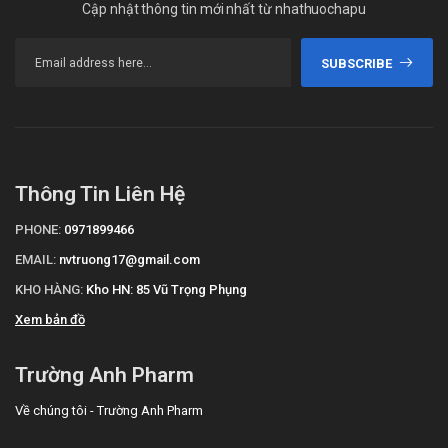
Cập nhật thông tin mới nhất từ nhathuochapu
gửi lời cảm ơn chân thành và sâu sắc nhất tới Quý khách hàng đã
đồng hành, hợp tác cũng như ủng hộ Trường Anh Pharm trong
SUBSCRIBE
thời gian qua. Hy vọng trong thời gian sắp tới, mối quan hệ của hai
bên càng lúc càng bền chặt. Chúng tôi sẽ không ngừng phát triển,
nâng cao chất lượng dịch vụ để có thể phục vụ Quý khách hàng
tốt hơn!"
Thông Tin Liên Hệ
PHONE:
0971899466
EMAIL:
nvtruong17@gmail.com
KHO HÀNG:
Kho HN: 85 Vũ Trọng Phụng
Xem bản đồ
Trường Anh Pharm
Về chúng tôi - Trường Anh Pharm