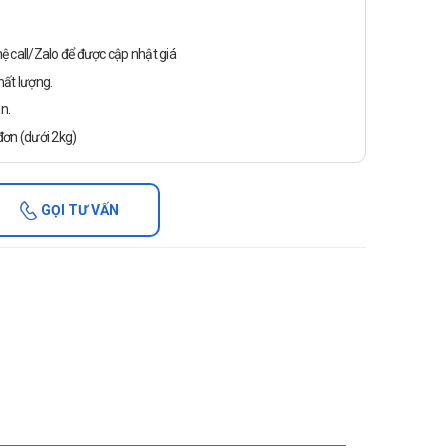
n hệ call/Zalo để được cập nhật giá
ất lượng.
n.
ơn (dưới 2kg)
GỌI TƯ VẤN