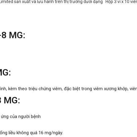
imited sản xuất và lưu hành trên thị trường dưới dạng Hộp 3 vỉ x 10 viê
-8 MG:
MG:
ình, kèm theo triệu chứng viêm, đặc biệt trong viêm xương khớp, vi
8 MG:
p ứng của người bệnh
Tổng liều không quá 16 mg/ngày.