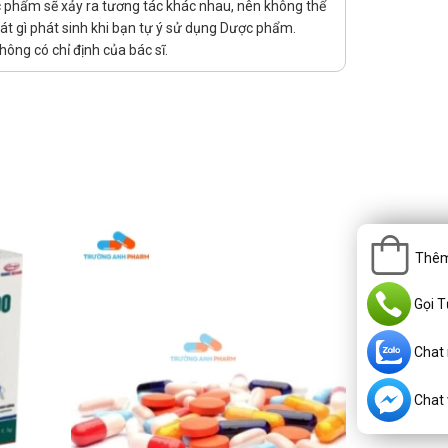
ợc phẩm sẽ xảy ra tương tác khác nhau, nên không thể
át gì phát sinh khi bạn tự ý sử dụng Dược phẩm.
ông có chỉ định của bác sĩ.
n ngưng sử dụng và thực hiện đánh giá tác dụng trị
 kiểm tra chức năng thận định kỳ mỗi 1 đến 2 tháng.
Thêm
Gọi T
yến cáo
Chat
Chat v