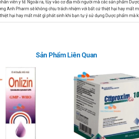
ừ nhân viên y tế. Ngoài ra, tùy vào cơ địa mỗi người mà các sản phẩm Dư
ờng Anh Pharm sẽ không chịu trách nhiệm với bất cứ thiệt hại hay mất m
8 MG:
hiệt hại hay mất mát gì phát sinh khi bạn tự ý sử dụng Dược phẩm mà kh
n bị loét dạ dày hoặc xuất huyết dạ dày ruột khi dùng lornoxicam nê
Sản Phẩm Liên Quan
năng thận định kỳ hàng quý, bệnh nhân suy thận trung bình nên được
ên ngưng sử dụng thuốc
g cẩn thận và đánh giá cận lâm sàng khuyến cáo
n lâm sàng theo định kỳ được khuyến cáo
t cận lâm sàng về huyết học, các chức năng thận và men gan được khu
 và nhất là thận được khuyến cáo