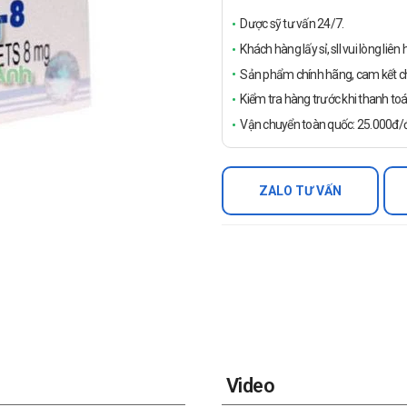
Dược sỹ tư vấn 24/7.
Khách hàng lấy sỉ, sll vui lòng liê
Sản phẩm chính hãng, cam kết ch
Kiểm tra hàng trước khi thanh toá
Vận chuyển toàn quốc: 25.000đ/đ
ZALO TƯ VẤN
Video