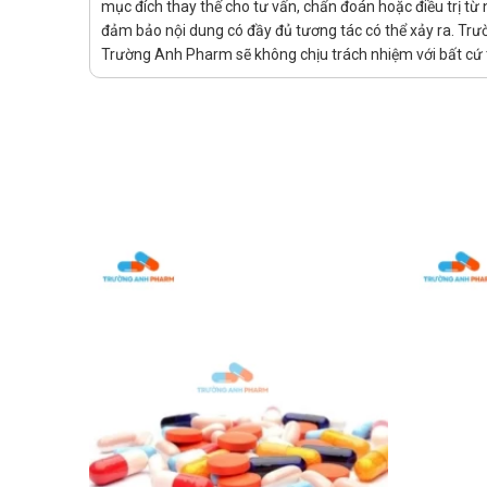
mục đích thay thế cho tư vấn, chẩn đoán hoặc điều trị t
Phụ nữ có thai/cho con bú, trẻ < 18 tuổi
đảm bảo nội dung có đầy đủ tương tác có thể xảy ra. Trư
Thận trọng Thuốc Livorax-
Trường Anh Pharm sẽ không chịu trách nhiệm với bất cứ t
Nguy cơ huyết khối tim mạch
Tiền sử bệnh lý loét dạ dày – ruột và xuất huyết :
Khuyến cáo theo dõi lâm sàng đều đặn. Bệnh nhâ
liệu
Suy thận :
Bệnh nhân suy thận nhẹ nên được kiểm tra chức 
Trong quá trình điều trị chức năng thận giảm n
Bệnh nhân bị rối loạn đông máu : Giám sát lâm sàn
Bệnh nhân gan : Giám sát lâm sàng và đánh giá cậ
Điều trị lâu dài ( trên 3 tháng ) : Định kỳ giám sá
Người già ( trên 65 tuổi ) : Giám sát chức năng gan
Bệnh nhân trải qua phẫu thuật lớn
Suy tim
Điều trị đồng thời với thuốc lợi tiểu