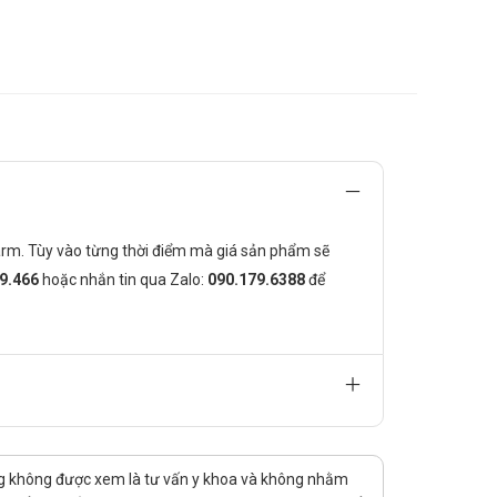
ngày nên được cân nhắc
 Pharm. Tùy vào từng thời điểm mà giá sản phẩm sẽ
99.466
hoặc nhắn tin qua
Zalo:
090.179.6388
để
ng không được xem là tư vấn y khoa và không nhằm