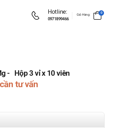
Hotline:
0
Giỏ Hàng:
0971899466
g - Hộp 3 vỉ x 10 viên
cần tư vấn