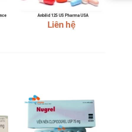
 trong thời gian lái xe và vận hành máy móc này
ance
Anbilid 125 US Pharma USA
Liên hệ
có/không chảy máu, viêm thực quản/trực tràng, trĩ, chảy