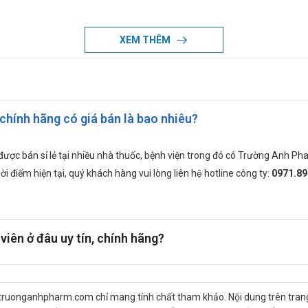
g quá 16 mg/ngày
XEM THÊM
uy giảm chức năng gan và thận, trong trường hợp này liều dùng hằng 
u tối đa mỗi ngày không quá 12mg chia làm 2 đến 3 lần
chính hãng có giá bán là bao nhiêu?
rax-8 MG:
được bán sỉ lẻ tại nhiều nhà thuốc, bệnh viện trong đó có Trường Anh
ời điểm hiện tại, quý khách hàng vui lòng liên hệ hotline công ty:
0971.8
 mạch hoặc mày đay ) với NSAID khác gồm cả acid acetyl salicylic
c rối loạn xuất huyết khác
iên ở đâu uy tín, chính hãng?
đang phẫu thuật cấp
 truonganhpharm.com chỉ mang tính chất tham khảo. Nội dung trên tra