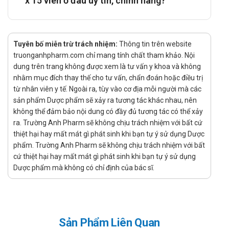
x 15 viên ở đâu uy tín, chính hãng?
rifampicin.
Tác dụng phụ:
Tuyên bố miễn trừ trách nhiệm:
Thông tin trên website
Buồn nôn, nôn, đau thượng vị.
truonganhpharm.com chỉ mang tính chất tham khảo. Nội
Nhức đầu, kích thích, mất ngủ, nhanh nhịp tim.
dung trên trang không được xem là tư vấn y khoa và không
nhằm mục đích thay thế cho tư vấn, chẩn đoán hoặc điều trị
Chú ý đề phòng:
từ nhân viên y tế. Ngoài ra, tùy vào cơ địa mỗi người mà các
sản phẩm Dược phẩm sẽ xảy ra tương tác khác nhau, nên
không thể đảm bảo nội dung có đầy đủ tương tác có thể xảy
Khi có suy tim, thiểu năng vành, béo phì, cường giáp, suy
ra. Trường Anh Pharm sẽ không chịu trách nhiệm với bất cứ
gan, tiền sử động kinh, loét dạ dày tá tràng.
thiệt hại hay mất mát gì phát sinh khi bạn tự ý sử dụng Dược
Rất thận trọng khi dùng cho trẻ nhỏ.
phẩm. Trường Anh Pharm sẽ không chịu trách nhiệm với bất
Dùng thuốc cuối thai kỳ có khả năng làm tăng nhịp tim,
cứ thiệt hại hay mất mát gì phát sinh khi bạn tự ý sử dụng
tăng kích thích ở trẻ sơ sinh.
Dược phẩm mà không có chỉ định của bác sĩ.
Đóng gói:Hộp 2 vỉ x 15 viên
Nhà sản xuất: CÔNG TY CỔ PHẦN DƯỢC ĐỒNG NAI – Việt
Nam Mã sản Phẩm: PC680
Chú ý: Bài viết trên chỉ mang tính chất tham khảo, liều lượng dùng
Sản Phẩm Liên Quan