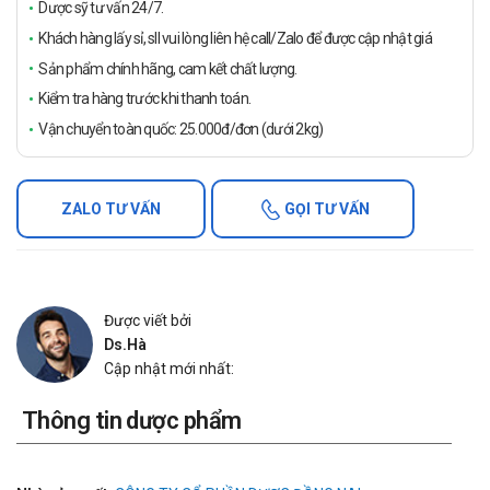
Dược sỹ tư vấn 24/7.
Khách hàng lấy sỉ, sll vui lòng liên hệ call/Zalo để được cập nhật giá
Sản phẩm chính hãng, cam kết chất lượng.
Kiểm tra hàng trước khi thanh toán.
Vận chuyển toàn quốc: 25.000đ/đơn (dưới 2kg)
ZALO TƯ VẤN
GỌI TƯ VẤN
Được viết bởi
Ds.Hà
Cập nhật mới nhất:
Thông tin dược phẩm