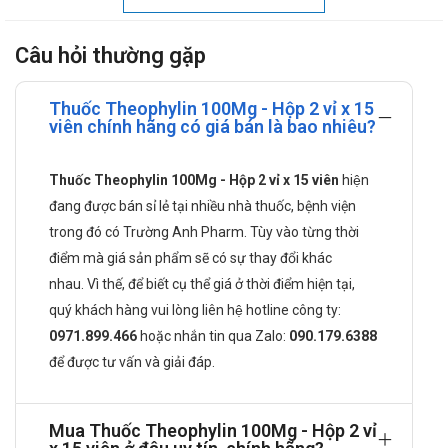
Người lớn 10 mg/kg/ngày, dùng 1 lần trước khi đi ngủ hoặc
Câu hỏi thường gặp
dùng 2 lần sáng, tối.
Trẻ > 3 tuổi 10 – 16 mg/kg/ngày, trung bình 13
Thuốc Theophylin 100Mg - Hộp 2 vỉ x 15
mg/kg/ngày, chia thành 2 lần, sáng & tối.
viên chính hãng có giá bán là bao nhiêu?
Liều nên tăng dần từng nấc từ 50 – 100 mg, tối đa 20
mg/kg/ngày.
Thuốc Theophylin 100Mg - Hộp 2 vỉ x 15 viên
hiện
Chống chỉ định Thuốc
đang được bán sỉ lẻ tại nhiều nhà thuốc, bệnh viện
trong đó có Trường Anh Pharm. Tùy vào từng thời
Theophylin 100mg:
điểm mà giá sản phẩm sẽ có sự thay đổi khác
nhau. Vì thế, để biết cụ thể giá ở thời điểm hiện tại,
Quá mẫn với theophylline.
quý khách hàng vui lòng liên hệ hotline công ty:
Trẻ < 3 tuổi Không kết hợp với troleandomycine,
0971.899.466
hoặc nhắn tin qua
Zalo:
090.179.6388
erythromycine.
để được tư vấn và giải đáp.
Tương tác thuốc:
Mua Thuốc Theophylin 100Mg - Hộp 2 vỉ
Cimetidine, phenobarbital, carbamazepine, phenytoin,