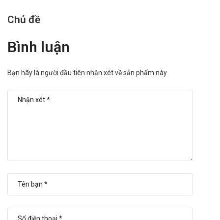
Hiện Thuốc Theophylin 100Mg - Hộp 2 vỉ x 15 viên đang được bày
Chủ đề
bán tại nhiều nhà thuốc trên toàn quốc. Khách hàng cần liên hệ
tới những cơ sở uy tín để mua được sản phẩm với giá thành hợp lý
Bình luận
và có chất lượng tốt. Hiện nay, Thuốc Theophylin 100Mg - Hộp 2 vỉ
x 15 viên đang được bán tại Trường Anh Pharm, bạn có thể mua
Bạn hãy là người đầu tiên nhận xét về sản phẩm này
hàng dưới một số hình thức như sau:
Mua hàng trực tiếp tại cửa hàng
Mua hàng trên website
Mua hàng trực tuyến qua số điện thoại
hotline:Call/Zalo:
090.179.6388
để được tư vấn sử dụng và hướng dẫn đặt
hàng.
"Trường Anh Pharm xin được thay mặt toàn bộ đội ngũ nhân viên
gửi lời cảm ơn chân thành và sâu sắc nhất tới Quý khách hàng đã
đồng hành, hợp tác cũng như ủng hộ Trường Anh Pharm trong
thời gian qua. Hy vọng trong thời gian sắp tới, mối quan hệ của hai
bên càng lúc càng bền chặt. Chúng tôi sẽ không ngừng phát triển,
nâng cao chất lượng dịch vụ để có thể phục vụ Quý khách hàng