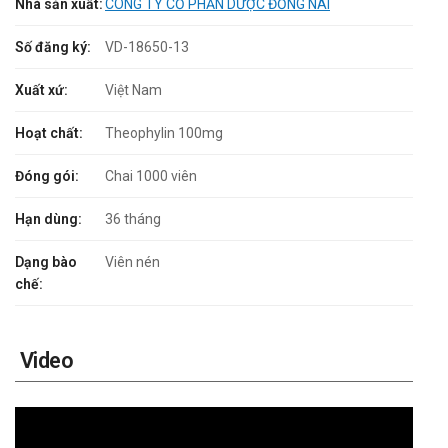
Nhà sản xuất:
CÔNG TY CỔ PHẦN DƯỢC ĐỒNG NAI
Số đăng ký:
VD-18650-13
Xuất xứ:
Việt Nam
Hoạt chất:
Theophylin 100mg
Đóng gói:
Chai 1000 viên
Hạn dùng:
36 tháng
Dạng bào
Viên nén
chế:
Video