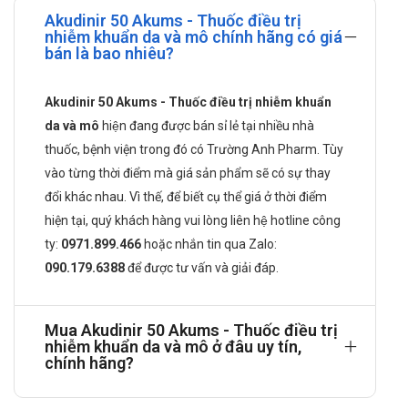
Akudinir 50 Akums - Thuốc điều trị
Trong các nhiễm trùng gây ra bởi những dòng vi khuẩn nhạy
nhiễm khuẩn da và mô chính hãng có giá
cảm với cefdinir như: Staphylococcus sp., Streptococcus sp.,
bán là bao nhiêu?
Streptococcus pneumoniae, Peptostreptococcus sp.,
Propionibacterium sp., Neisseria gonorrhea, Branhamella
Akudinir 50 Akums - Thuốc điều trị nhiễm khuẩn
catarrhatis, Escherichia coli, Klebsiella sp., Proteus mirabilis,
da và mô
hiện đang được bán sỉ lẻ tại nhiều nhà
Providencia sp., và Heamophilus influenza bao gồm các bệnh
thuốc, bệnh viện trong đó có Trường Anh Pharm. Tùy
lý sau:
vào từng thời điểm mà giá sản phẩm sẽ có sự thay
Nhiễm trùng hô hấp trên và dưới.
đổi khác nhau. Vì thế, để biết cụ thể giá ở thời điểm
hiện tại, quý khách hàng vui lòng liên hệ hotline công
Viêm nang lông, nhọt, chốc lở, viêm quầng, viêm tấy, viêm
ty:
0971.899.466
hoặc nhắn tin qua
Zalo:
mạch hay hạch bạch huyết, chín mé, viêm quanh móng, áp-
090.179.6388
để được tư vấn và giải đáp.
xe dưới da, viêm tuyến mồ hôi, vữa động mạch nhiễm trùng,
viêm da mủ mạn tính.
Viêm thận-bể thận, viêm bàng quang.
Mua Akudinir 50 Akums - Thuốc điều trị
nhiễm khuẩn da và mô ở đâu uy tín,
Viêm phần phụ tử cung, viêm tử cung, viêm tuyến Bartholin.
chính hãng?
Cách dùng Akudinir 50 như thế nào?