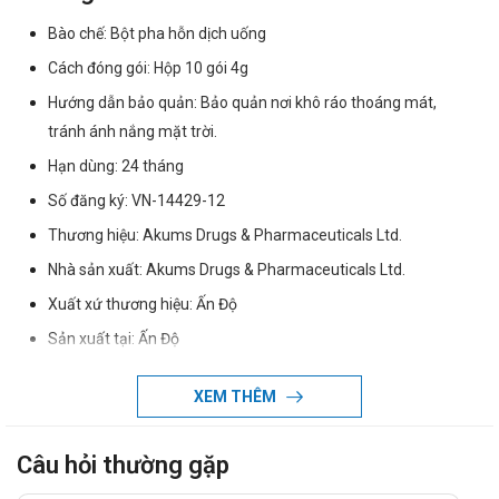
Bào chế: Bột pha hỗn dịch uống
Cách đóng gói: Hộp 10 gói 4g
Hướng dẫn bảo quản: Bảo quản nơi khô ráo thoáng mát,
tránh ánh nắng mặt trời.
Hạn dùng: 24 tháng
Số đăng ký: VN-14429-12
Thương hiệu: Akums Drugs & Pharmaceuticals Ltd.
Nhà sản xuất: Akums Drugs & Pharmaceuticals Ltd.
Xuất xứ thương hiệu: Ấn Độ
Sản xuất tại: Ấn Độ
Giao hàng: Toàn quốc.
XEM THÊM
Thành phần của Akudinir 50
Cefdinir: 50mg.
Câu hỏi thường gặp
Công dụng của Akudinir 50