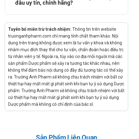
đâu uy tín, chính hãng?
5ml) như thế nào?
Các liều thuốc cách nhau ít nhất 4 giờ.
Tuyên bố miễn trừ trách nhiệm:
Thông tin trên website
Uống với nước sau khi ăn.
truonganhpharm.com chỉ mang tính chất tham khảo. Nội
Liều dùng Anticlor 2mg An Thiên (ống
dung trên trang không được xem là tư vấn y khoa và không
5ml) được khuyến cáo
nhằm mục đích thay thế cho tư vấn, chẩn đoán hoặc điều trị
từ nhân viên y tế. Ngoài ra, tùy vào cơ địa mỗi người mà các
Đối với quy cách ống uống hoặc gói 5ml:
sản phẩm Dược phẩm sẽ xảy ra tương tác khác nhau, nên
không thể đảm bảo nội dung có đầy đủ tương tác có thể xảy
Trẻ em từ 12 tuổi trở lên và người lớn: Mỗi lần uống 1 ống
ra. Trường Anh Pharm sẽ không chịu trách nhiệm với bất cứ
hoặc gói, 3 - 4 lần/ngày.
thiệt hại hay mất mát gì phát sinh khi bạn tự ý sử dụng Dược
Trẻ em từ 6 tuổi đến 12 tuổi: Mỗi lần uống 1/2 ống hoặc
phẩm. Trường Anh Pharm sẽ không chịu trách nhiệm với bất
gói, 2 - 3 lần/ngày.
cứ thiệt hại hay mất mát gì phát sinh khi bạn tự ý sử dụng
Dược phẩm mà không có chỉ định của bác sĩ.
Thời gian điều trị được khuyến cáo
Tùy vào đối tượng, độ tuổi, tình trạng bệnh mà có thời gian
điều trị khác nhau. Tham khảo bác sĩ về thời gian điều trị.
Không sử dụng trong trường hợp nào?
Sản Phẩm Liên Quan