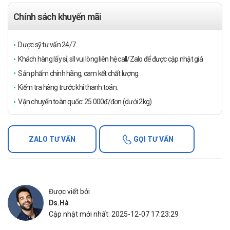
Chính sách khuyến mãi
Dược sỹ tư vấn 24/7.
Khách hàng lấy sỉ, sll vui lòng liên hệ call/Zalo để được cập nhật giá
Sản phẩm chính hãng, cam kết chất lượng.
Kiểm tra hàng trước khi thanh toán.
Vận chuyển toàn quốc: 25.000đ/đơn (dưới 2kg)
ZALO TƯ VẤN
GỌI TƯ VẤN
Được viết bởi
Ds.Hà
Cập nhật mới nhất: 2025-12-07 17:23:29