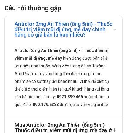
Giao hàng: Toàn quốc.
Câu hỏi thường gặp
Thành phần của Anticlor 2mg An Thiên
(ống 5ml)
Anticlor 2mg An Thiên (ống 5ml) - Thuốc
điều trị viêm mũi dị ứng, mề đay chính
Dexchlorpheniramine maleate: 2mg
hãng có giá bán là bao nhiêu?
Tá dược: Natri carboxymethylcellulose, PEG 6000, Sucrose,
Acid citric, Sucralose, Sorbitol 70%, Natri benzoat, Natri citrat,
Anticlor 2mg An Thiên (ống 5ml) - Thuốc điều trị
Hương dâu, Màu đỏ erythrosin, Nước tinh khiết vừa đủ 5ml.
viêm mũi dị ứng, mề đay
hiện đang được bán sỉ lẻ
Công dụng của Anticlor 2mg An Thiên
tại nhiều nhà thuốc, bệnh viện trong đó có Trường
(ống 5ml)
Anh Pharm. Tùy vào từng thời điểm mà giá sản
phẩm sẽ có sự thay đổi khác nhau. Vì thế, để biết cụ
Điều trị triệu chứng các biểu hiện dị ứng khác nhau: Viêm mũi
thể giá ở thời điểm hiện tại, quý khách hàng vui lòng
(theo mùa hay quanh năm), viêm kết mạc, mề đay.
liên hệ hotline công ty:
0971.899.466
hoặc nhắn tin
Đối tượng có thể sử dụng Anticlor 2mg
qua
Zalo:
090.179.6388
để được tư vấn và giải đáp.
An Thiên (ống 5ml)
Theo chỉ định của bác sĩ.
Mua Anticlor 2mg An Thiên (ống 5ml) -
Thuốc điều trị viêm mũi dị ứng, mề đay ở
Cách dùng Anticlor 2mg An Thiên (ống