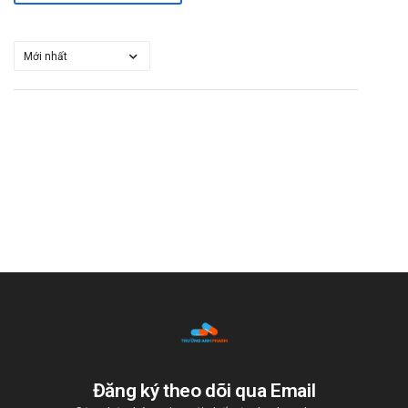
ngủ, methadone, thuốc an thần kinh, thuốc giải lo).
Atropine và các thuốc có tác động giống atropine (thuốc
chống trầm cảm nhóm imipramine, thuốc chống liệt rung
có tác động kháng cholinergic, thuốc chống co thắt có tác
động giống atropine, disopyramide, thuốc an thần kinh
nhóm phenothiazine): Tăng các tác dụng ngoại ý của
nhóm atropine như gây bí tiểu, táo bón, khô miệng.
Tương kỵ: Do không có các nghiên cứu về tính tương kỵ của
thuốc, không trộn lẫn thuốc này với các thuốc khác.
Lái xe
Thận trọng khi dùng cho đối tượng này. Tham khảo ý kiến của
các bác sĩ trước khi sử dụng.
Thai kỳ, sau sinh
Tham khảo ý kiến của bác sĩ.
Quá liều
Đăng ký theo dõi qua Email