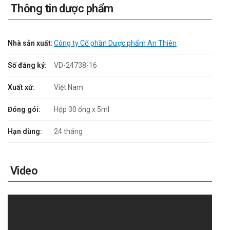
Thông tin dược phẩm
Nhà sản xuất:
Công ty Cổ phần Dược phẩm An Thiên
Số đăng ký:
VD-24738-16
Xuất xứ:
Việt Nam
Đóng gói:
Hộp 30 ống x 5ml
Hạn dùng:
24 tháng
Video