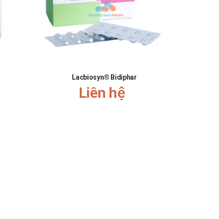
Glycosid digitalis: Tăng khả năng loạn nhịp tim hoặc độc
trị của chúng. Dùng đồng thời Corticosteroid với các
Lacbiosyn® Bidiphar
của loét đường tiêu hóa. Corticosteroid có thể làm tăng
Liên hệ
porin, lợi tiểu quai, Natalizumab, lợi tiểu nhóm Thiazid.
huộc dẫn xuất azol, các thuốc chẹn kênh calci, kháng
n với các loài Candida albicans.
 thể hấp thu toàn thân sau khi sử dụng tại chỗ trên vùng
huộc hệ thống như: Tăng tác dụng của Abobotulinumtoxin A,
numtoxin B. Ức chế hoạt tính của d-galactosidase, vì vậy
ra ở người bệnh điều trị với aminoglycosid và