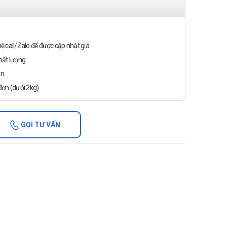
n hệ call/Zalo để được cập nhật giá
ất lượng.
n.
ơn (dưới 2kg)
GỌI TƯ VẤN