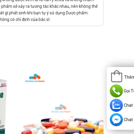
ợc phẩm sẽ xảy ra tương tác khác nhau, nên không thể
át gì phát sinh khi bạn tự ý sử dụng Dược phẩm.
ông có chỉ định của bác sĩ.
...) và côn trùng (ghẻ ngứa, chấy rận,...) vì triệu chứng có
Thêm
ứng Cushing, tăng đường huyết, tiểu đường và loãng xương ở
Gọi T
ục vùng dưới đồi - tuyến yên - thượng thận phải được kiểm
Chat
.
Chat v
p đặc biệt, tránh dùng liên tục trong dài ngày và trong