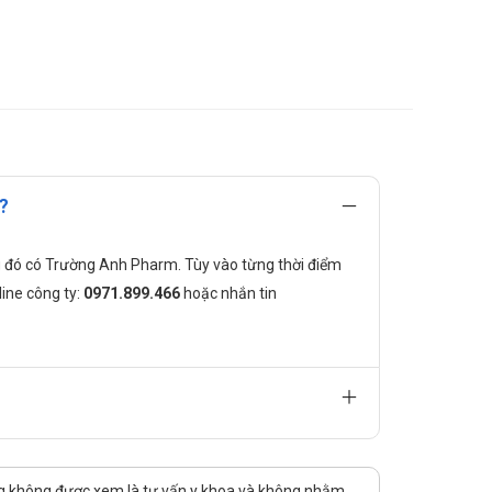
m (nhạy cảm với Clotrimazol) hoặc khi nghi ngờ do nhiễm
?
trong đó có Trường Anh Pharm. Tùy vào từng thời điểm
line công ty:
0971.899.466
hoặc nhắn tin
buổi tối. Để điều trị hiệu quả, Bisilkon nên được bôi
 4 tuần mà không thấy có dấu hiệu cải thiện thì nên ngừng
ng không được xem là tư vấn y khoa và không nhằm