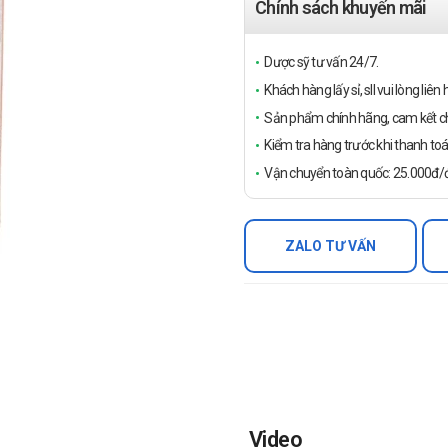
Chính sách khuyến mãi
Dược sỹ tư vấn 24/7.
Khách hàng lấy sỉ, sll vui lòng liê
Sản phẩm chính hãng, cam kết ch
Kiểm tra hàng trước khi thanh toá
Vận chuyển toàn quốc: 25.000đ/đ
ZALO TƯ VẤN
Video