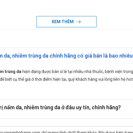
XEM THÊM
i có biến chứng nhiễm trùng do vi khuẩn (nhạy cảm với Gentamicin) và nấ
ấm da, nhiễm trùng da chính hãng có giá bán là bao nhiêu
iễm trùng da
hiện đang được bán sỉ lẻ tại nhiều nhà thuốc, bệnh viện 
 biết cụ thể giá ở thời điểm hiện tại, quý khách hàng vui lòng liên hệ hot
thuốc mỏng vừa đủ lên vùng da bị ảnh hưởng 2 lần/ngày, vào buổi sáng và 
rị nấm da, nhiễm trùng da ở đâu uy tín, chính hãng?
trí của bệnh và đáp ứng của bệnh nhân. Tuy nhiên, khi bôi thuốc trong 3 -
 truonganhpharm.com chỉ mang tính chất tham khảo. Nội dung trên tra