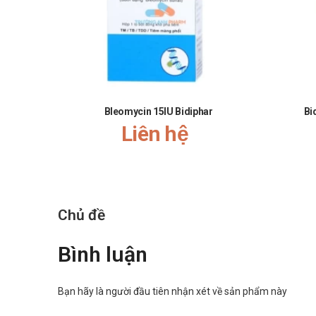
để điều trị những tác dụng không mong muốn nói t
Các thuốc chống đái tháo đường đường uống hoặc Ins
tính của Digitalis kèm với hạ kali huyết.
Phenobarbiton, Phenytoin, Rifampicin hoặc Ephedri
thuốc chống đông loại Coumarin có thể làm tăng 
Bleomycin 15IU Bidiphar
Bi
Các thuốc chống viêm không Steroid hoặc rượu phối
Liên hệ
nồng độ Salicylat trong máu. Phải thận trọng khi p
Khi dùng Bethamethason có thể làm tăng nồng độ ho
Ngược lại, một số loại thuốc khi dùng chung sẽ t
sinh nhóm Quinolon, Macrolid, Tratuzumab, Estro
Chủ đề
Clotrimazol: Chưa có thông báo về tác dụng hiệp đồng 
Gentamicin
Bình luận
Chưa tìm thấy tương tác thuốc của Gentamicin khi d
da bị trầy mất lớp da, bị bỏng, vết thương và các 
Bạn hãy là người đầu tiên nhận xét về sản phẩm này
các dẫn xuất của Bisphosphonat, Carboplatin, Colis
tương tác với Agalsidase alpha và Agalsidase beta; 