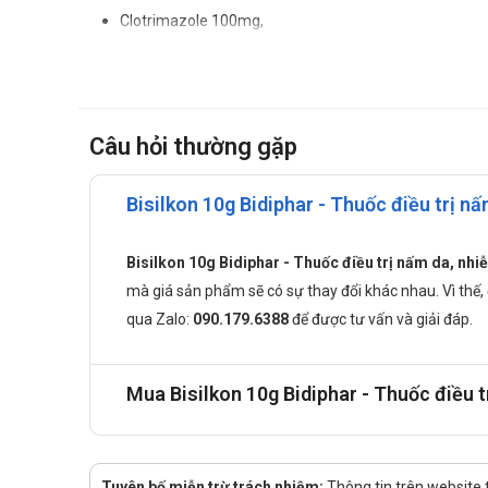
Clotrimazole 100mg,
Betamethasone dipropionate 6.4mg,
Gentamicin 10mg.
Công dụng của Bisilkon
Câu hỏi thường gặp
Điều trị các bệnh lý da đáp ứng với Corticosteroid kh
trùng. Bisilkon thích hợp để điều trị Eczema có rỉ dịch.
Bisilkon 10g Bidiphar - Thuốc điều trị n
Cách dùng Bisilkon như thế nào?
Bisilkon 10g Bidiphar - Thuốc điều trị nấm da, nh
Sản phẩm dùng đường bôi da.
mà giá sản phẩm sẽ có sự thay đổi khác nhau. Vì thế, để
Liều dùng Bisilkon được khuyến cáo
qua
Zalo:
090.179.6388
để được tư vấn và giải đáp.
Rửa sạch vùng da bị nhiễm bệnh, thấm khô rồi thoa lớp 
thường xuyên.
Mua Bisilkon 10g Bidiphar - Thuốc điều t
Thời gian điều trị khác nhau tùy thuộc vào mức độ, vị 
thuốc và khám lại.
Thời gian điều trị được khuyến cáo
Tuyên bố miễn trừ trách nhiệm:
Thông tin trên website