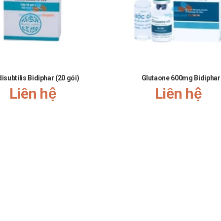
rên.
ulin: Tăng nồng độ Glucose huyết nên cần phải điều chỉnh liều điều trị. 
n: Có thể tăng chuyển hóa của Corticosteroid và làm giảm tác dụng điều 
hoặc giảm tác dụng chống đông.
disubtilis Bidiphar (20 gói)
Glutaone 600mg Bidiphar
 hợp với Glucocorticoid có thể làm tăng xuất hiện và mức độ trầm trọng 
Liên hệ
Liên hệ
hối hợp với Aspirin trong trường hợp giảm Prothrombin huyết.
ặc tác dụng của các thuốc ức chế Cholinesterase, Amphotericin B, Cyclos
ăng nồng độ hoặc tác dụng của Betamethason như: Các thuốc chống nấm t
gen.
hay đối kháng giữa Clotrimazol và Nystatin, Amphotericin Bhay Flucytosi
ùng đường bôi ngoài da trong các tài liệu khoa học. Tuy nhiên, thuốc có
hốc của cơ thể trừ bàng quang và khớp, do đó có thể gây ra tương tác t
timethat, Cyclosporin, Galium nitrat, Onabotulinumtoxin A, Rimabotulin
vắc xin BCG, gali nitrat, vắc xin thương hàn. Giảm calci huyết có thể xảy 