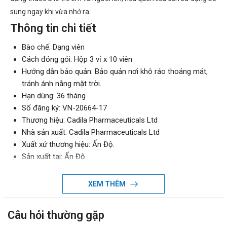
sung ngay khi vừa nhớ ra.
Thông tin chi tiết
Bào chế: Dạng viên
Cách đóng gói: Hộp 3 vỉ x 10 viên
Hướng dẫn bảo quản: Bảo quản nơi khô ráo thoáng mát,
tránh ánh nắng mặt trời.
Hạn dùng: 36 tháng
Số đăng ký: VN-20664-17
Thương hiệu: Cadila Pharmaceuticals Ltd
Nhà sản xuất: Cadila Pharmaceuticals Ltd
Xuất xứ thương hiệu: Ấn Độ.
Sản xuất tại: Ấn Độ.
Giao hàng: Toàn quốc.
Thành phần của Forair 125 inhaler Cadila
XEM THÊM
Salmeterol : 25 pg
Câu hỏi thường gặp
Fluticasone propionate : 125 pg