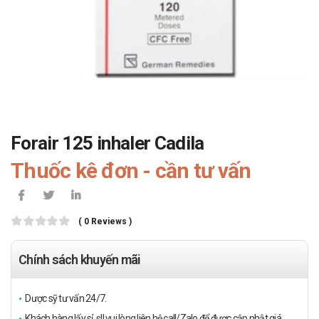
Forair 125 inhaler Cadila
Thuốc kê đơn - cần tư vấn
( 0 Reviews )
Chính sách khuyến mãi
Dược sỹ tư vấn 24/7.
Khách hàng lấy sỉ, sll vui lòng liên hệ call/Zalo để được cập nhật giá