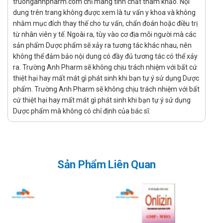
truonganhpharm.com chỉ mang tính chất tham khảo. Nội
Tùy vào đối tượng, độ tuổi, tình trạng bệnh mà có thời gian
dung trên trang không được xem là tư vấn y khoa và không
điều trị khác nhau. Tham khảo bác sĩ về thời gian điều trị.
nhằm mục đích thay thế cho tư vấn, chẩn đoán hoặc điều trị
Không sử dụng trong trường hợp nào?
từ nhân viên y tế. Ngoài ra, tùy vào cơ địa mỗi người mà các
sản phẩm Dược phẩm sẽ xảy ra tương tác khác nhau, nên
Bệnh nhân vui lòng không sử dụng thuốc cho các trường
không thể đảm bảo nội dung có đầy đủ tương tác có thể xảy
hợp mẫn cảm với bất kì thành phần nào của thuốc.
ra. Trường Anh Pharm sẽ không chịu trách nhiệm với bất cứ
Cảnh báo và thận trọng trong quá trình
thiệt hại hay mất mát gì phát sinh khi bạn tự ý sử dụng Dược
phẩm. Trường Anh Pharm sẽ không chịu trách nhiệm với bất
sử dụng Forair 125 inhaler Cadila
cứ thiệt hại hay mất mát gì phát sinh khi bạn tự ý sử dụng
Dược phẩm mà không có chỉ định của bác sĩ.
Đọc kỹ hướng dẫn sử dụng trước khi dùng.
Dùng cho phụ nữ có thai và cho con bú: Thận trọng khi sử
dụng cho phụ nữ mang thai và cho con bú. Tham khảo ý
kiến của bác sĩ trước khi sử dụng.
Người lái xe: Thận trọng khi sử dụng cho đối tượng lái xe
Sản Phẩm Liên Quan
và vận hành máy móc nặng, do có thể gây ra cảm giác
chóng mặt, mất điều hòa,..
Người già: Cần tham khảo ý kiến của bác sĩ khi sử dụng
liều lượng cho người trên 65 tuổi.
Trẻ em: Để xa tầm tay trẻ em