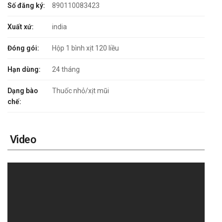
Số đăng ký:
890110083423
Xuất xứ:
india
Đóng gói:
Hộp 1 bình xịt 120 liều
Hạn dùng:
24 tháng
Dạng bào
Thuốc nhỏ/xịt mũi
chế:
Video