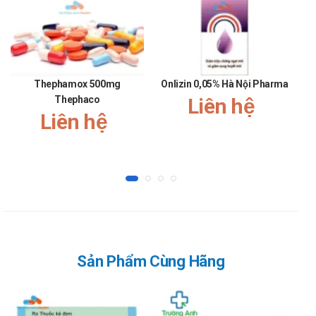
Một số đối tượng khác: Lưu ý khi sử dụng cho người mẫn
cảm với các thành phần của sản phẩm
Tác dụng không mong muốn có thể gặp
phải khi dùng Forair 125 inhaler Cadila
Thephamox 500mg
Onlizin 0,05% Hà Nội Pharma
Loạn nhịp tim, đau đầu, đánh trống ngực, run.
Thephaco
Liên hệ
Liên hệ
Kích ứng niêm mạc hầu họng, tưa miệng, khản tiếng
Báo ngay cho bác sĩ các phản ứng phụ gặp phải để có
biện pháp xử trí kịp thời.
Tương tác với các thuốc khác
Tương tác có thể làm giảm hiệu quả của sản phẩm hoặc
gia tăng nguy cơ mắc các tác dụng phụ. Vì vậy, bạn cần
tham khảo ý kiến của dược sĩ, bác sĩ khi muốn dùng đồng
thời với các loại thuốc khác.
Sản Phẩm Cùng Hãng
Lái xe
Người lái xe: Thận trọng khi sử dụng cho đối tượng lái xe
và vận hành máy móc nặng, do có thể gây ra cảm giác