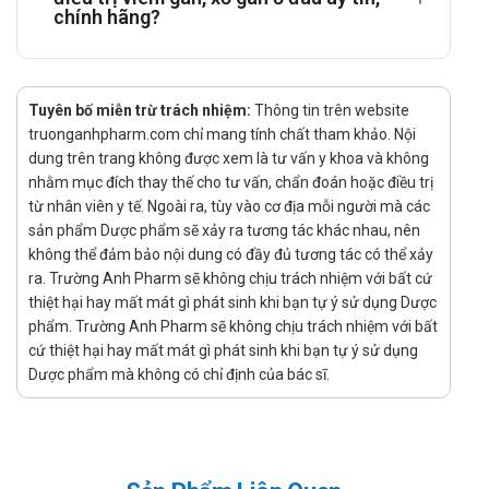
Cách dùng Liverton forte Pymepharco
chính hãng?
như thế nào?
Thuốc dùng đường uống. Uống thuốc với một lượng nước
ấm vừa đủ.
Tuyên bố miễn trừ trách nhiệm:
Thông tin trên website
truonganhpharm.com chỉ mang tính chất tham khảo. Nội
Liều dùng Liverton forte Pymepharco
dung trên trang không được xem là tư vấn y khoa và không
được khuyến cáo
nhằm mục đích thay thế cho tư vấn, chẩn đoán hoặc điều trị
từ nhân viên y tế. Ngoài ra, tùy vào cơ địa mỗi người mà các
Liều dùng khuyến cáo: 1 viên x 3 lần/ngày.
sản phẩm Dược phẩm sẽ xảy ra tương tác khác nhau, nên
Thời gian điều trị được khuyến cáo
không thể đảm bảo nội dung có đầy đủ tương tác có thể xảy
ra. Trường Anh Pharm sẽ không chịu trách nhiệm với bất cứ
Tuỳ vào độ tuổi cũng như tình trạng bệnh mà có thời gian
thiệt hại hay mất mát gì phát sinh khi bạn tự ý sử dụng Dược
điều trị khác nhau. Tham khảo ý kiến của các bác sĩ trước
phẩm. Trường Anh Pharm sẽ không chịu trách nhiệm với bất
khi sử dụng.
cứ thiệt hại hay mất mát gì phát sinh khi bạn tự ý sử dụng
Không sử dụng trong trường hợp nào?
Dược phẩm mà không có chỉ định của bác sĩ.
Không sử dụng với người bị mẫn cảm với bất cứ thành
phần nào có trong thuốc.
Cảnh báo và thận trọng trong quá trình