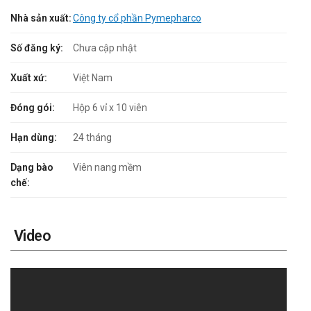
Nhà sản xuất:
Công ty cổ phần Pymepharco
Số đăng ký:
Chưa cập nhật
Xuất xứ:
Việt Nam
Đóng gói:
Hộp 6 vỉ x 10 viên
Hạn dùng:
24 tháng
Dạng bào
Viên nang mềm
chế:
Video