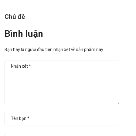
tín để mua được sản phẩm với giá thành hợp lý và có chất lượng
tốt. Hiện nay, Liverton forte Pymepharco đang được bán tại
Chủ đề
Trường Anh Pharm, bạn có thể mua hàng dưới một số hình thức
như sau:
Bình luận
Mua hàng trực tiếp tại cửa hàng
Mua hàng trên website
Bạn hãy là người đầu tiên nhận xét về sản phẩm này
Mua hàng trực tuyến qua số điện thoại
hotline:Call/Zalo:
090.179.6388
để được tư vấn sử dụng và hướng dẫn đặt
hàng.
"Trường Anh Pharm xin được thay mặt toàn bộ đội ngũ nhân viên
gửi lời cảm ơn chân thành và sâu sắc nhất tới Quý khách hàng đã
đồng hành, hợp tác cũng như ủng hộ Trường Anh Pharm trong
thời gian qua. Hy vọng trong thời gian sắp tới, mối quan hệ của hai
bên càng lúc càng bền chặt. Chúng tôi sẽ không ngừng phát triển,
nâng cao chất lượng dịch vụ để có thể phục vụ Quý khách hàng
tốt hơn!"