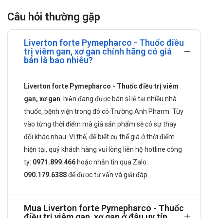
Pymepharco
Câu hỏi thường gặp
Dịch chiết cardus marianus (Silymarin, Silybin), Vitamin B1,
Vitamin B2, Vitamin B6, Vitamin B5, Vitamin PP
Liverton forte Pymepharco - Thuốc điều
trị viêm gan, xơ gan chính hãng có giá
Công dụng của Liverton forte
bán là bao nhiêu?
Pymepharco
Liverton forte Pymepharco - Thuốc điều trị viêm
Liverton forte Pymepharco có công dụng điều trị các bệnh
gan, xơ gan
hiện đang được bán sỉ lẻ tại nhiều nhà
sau: viêm gan cấp và mạn tính, loạn dưỡng gan, xơ gan,
nhiễm siêu vi, gan nhiễm mỡ, tổn thương gan do thuốc,
thuốc, bệnh viện trong đó có Trường Anh Pharm. Tùy
rượu, nhiễm độc. Dự phòng và điều trị thiếu vitamin nhóm
vào từng thời điểm mà giá sản phẩm sẽ có sự thay
B do dinh dưỡng hay do thuốc; phục hồi và duy trì sinh lực
đổi khác nhau. Vì thế, để biết cụ thể giá ở thời điểm
sau khi bệnh, làm việc quá sức, ở người già.
hiện tại, quý khách hàng vui lòng liên hệ hotline công
Đối tượng có thể sử dụng Liverton forte
ty:
0971.899.466
hoặc nhắn tin qua
Zalo:
Pymepharco
090.179.6388
để được tư vấn và giải đáp.
Người mắc bệnh trên, người thường xuyên sử dụng rượu
bia, chất kích thích, người già,…
Mua Liverton forte Pymepharco - Thuốc
điều trị viêm gan, xơ gan ở đâu uy tín,