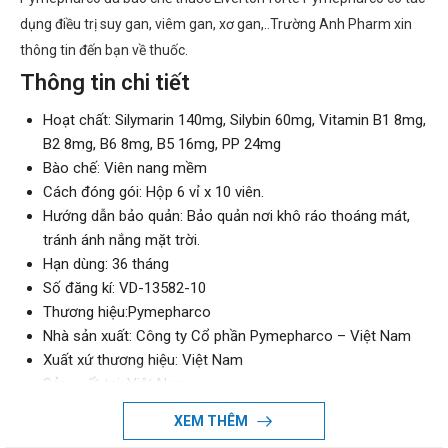
dụng điều trị suy gan, viêm gan, xơ gan,..Trường Anh Pharm xin
thông tin đến bạn về thuốc.
Thông tin chi tiết
Hoạt chất: Silymarin 140mg, Silybin 60mg, Vitamin B1 8mg,
B2 8mg, B6 8mg, B5 16mg, PP 24mg
Bào chế: Viên nang mềm
Cách đóng gói: Hộp 6 vỉ x 10 viên.
Hướng dẫn bảo quản: Bảo quản nơi khô ráo thoáng mát,
tránh ánh nắng mặt trời.
Hạn dùng: 36 tháng
Số đăng kí: VD-13582-10
Thương hiệu:Pymepharco
Nhà sản xuất: Công ty Cổ phần Pymepharco – Việt Nam
Xuất xứ thương hiệu: Việt Nam
Sản xuất tại: Việt Nam
Giao hàng: Toàn quốc.
XEM THÊM
Thành phần của Liverton forte