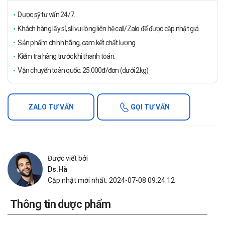
Dược sỹ tư vấn 24/7.
Khách hàng lấy sỉ, sll vui lòng liên hệ call/Zalo để được cập nhật giá
Sản phẩm chính hãng, cam kết chất lượng.
Kiểm tra hàng trước khi thanh toán.
Vận chuyển toàn quốc: 25.000đ/đơn (dưới 2kg)
ZALO TƯ VẤN
GỌI TƯ VẤN
Được viết bởi
Ds.Hà
Cập nhật mới nhất: 2024-07-08 09:24:12
Thông tin dược phẩm