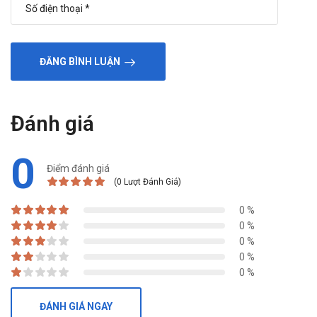
gửi lời cảm ơn chân thành và sâu sắc nhất tới Quý khách hàng đã
đồng hành, hợp tác cũng như ủng hộ Trường Anh Pharm trong
thời gian qua. Hy vọng trong thời gian sắp tới, mối quan hệ của hai
ĐĂNG BÌNH LUẬN
bên càng lúc càng bền chặt. Chúng tôi sẽ không ngừng phát triển,
nâng cao chất lượng dịch vụ để có thể phục vụ Quý khách hàng
tốt hơn!"
Đánh giá
0
Điểm đánh giá
(0 Lượt Đánh Giá)
0 %
0 %
0 %
0 %
0 %
ĐÁNH GIÁ NGAY