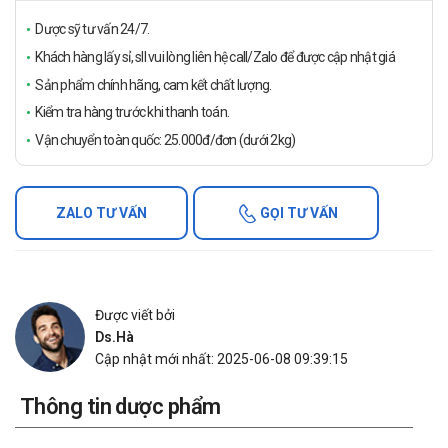
Dược sỹ tư vấn 24/7.
Khách hàng lấy sỉ, sll vui lòng liên hệ call/Zalo để được cập nhật giá
Sản phẩm chính hãng, cam kết chất lượng.
Kiểm tra hàng trước khi thanh toán.
Vận chuyển toàn quốc: 25.000đ/đơn (dưới 2kg)
ZALO TƯ VẤN
GỌI TƯ VẤN
Được viết bởi
Ds.Hà
Cập nhật mới nhất: 2025-06-08 09:39:15
Thông tin dược phẩm