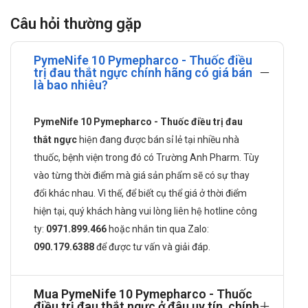
Thành phần của PymeNife 10
Câu hỏi thường gặp
Nifedipin: 10mg.
Công dụng của PymeNife 10
PymeNife 10 Pymepharco - Thuốc điều
trị đau thắt ngực chính hãng có giá bán
Dự phòng đau thắt ngực, đặc biệt khi có yếu tố co mạch như
là bao nhiêu?
trong đau thắt ngực kiểu Prinzmetal.
Đau thắt ngực ổn định mãn tính (đau thắt ngực do gắng sức).
PymeNife 10 Pymepharco - Thuốc điều trị đau
thắt ngực
hiện đang được bán sỉ lẻ tại nhiều nhà
Cao huyết áp.
thuốc, bệnh viện trong đó có Trường Anh Pharm. Tùy
Hội chứng Raynaud nguyên phát hoặc thứ phát.
vào từng thời điểm mà giá sản phẩm sẽ có sự thay
Cách dùng PymeNife 10 như thế nào?
đổi khác nhau. Vì thế, để biết cụ thể giá ở thời điểm
hiện tại, quý khách hàng vui lòng liên hệ hotline công
Sản phẩm dùng đường uống.
ty:
0971.899.466
hoặc nhắn tin qua
Zalo:
Liều dùng PymeNife 10 được khuyến cáo
090.179.6388
để được tư vấn và giải đáp.
Bệnh đau thắt ngực ổn định mãn tính (đau thắt ngực do gắng
sức): 10-20mg x 3 lần/ngày.
Mua PymeNife 10 Pymepharco - Thuốc
Bệnh đau thắt ngực do co mạch (kiểu Prinzmetal): 10-20mg x
điều trị đau thắt ngực ở đâu uy tín, chính