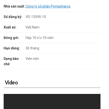
Nhà sản xuất:
Công ty cổ phần Pymepharco
Số đăng ký:
VD-13590-10
Xuất xứ:
Việt Nam
Đóng gói:
Hộp 10 vỉ x 10 viên
Hạn dùng:
36 tháng
Dạng bào
Viên nén
chế:
Video