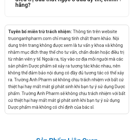
hãng?
3 lần/ngày.
Tăng huyết áp: 10-20mg x 3 lần/ngày.
Hội chứng Raynaud: 10-20mg x 3lần/ngày.
Tuyên bố miễn trừ trách nhiệm:
Thông tin trên website
Liều tối đa 60mg/ngày.
truonganhpharm.com chỉ mang tính chất tham khảo. Nội
Giảm liều dùng ở bệnh nhân bị suy chức năng gan.
dung trên trang không được xem là tư vấn y khoa và không
nhằm mục đích thay thế cho tư vấn, chẩn đoán hoặc điều trị
Thời gian điều trị được khuyến cáo
từ nhân viên y tế. Ngoài ra, tùy vào cơ địa mỗi người mà các
sản phẩm Dược phẩm sẽ xảy ra tương tác khác nhau, nên
Tùy vào đối tượng, độ tuổi, tình trạng bệnh mà có thời gian
không thể đảm bảo nội dung có đầy đủ tương tác có thể xảy
điều trị khác nhau. Tham khảo bác sĩ về thời gian điều trị.
ra. Trường Anh Pharm sẽ không chịu trách nhiệm với bất cứ
Không sử dụng trong trường hợp nào?
thiệt hại hay mất mát gì phát sinh khi bạn tự ý sử dụng Dược
phẩm. Trường Anh Pharm sẽ không chịu trách nhiệm với bất
Sốc do tim.
cứ thiệt hại hay mất mát gì phát sinh khi bạn tự ý sử dụng
Hẹp động mạch chủ nặng.
Dược phẩm mà không có chỉ định của bác sĩ.
Đau thắt ngực không ổn định.
Nhồi máu cơ tim (trong vòng 4 tuần đầu)
Dùng đồng thời với thuốc kháng lao Rifampicin.