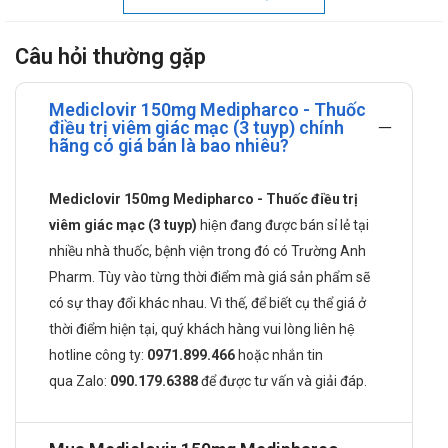
Công dụng của Mediclovir
Câu hỏi thường gặp
Thuốc Mediclovir được chỉ định dùng trong các trường
hợp sau: Ðiều trị viêm giác mạc do virus Herpes simplex.
Mediclovir 150mg Medipharco - Thuốc
Cách dùng Mediclovir như thế nào?
điều trị viêm giác mạc (3 tuyp) chính
hãng có giá bán là bao nhiêu?
Tra một lượng nhỏ thuốc mỡ vào túi cùng kết mạc.
Liều dùng Mediclovir được khuyến cáo
Mediclovir 150mg Medipharco - Thuốc điều trị
viêm giác mạc (3 tuyp)
hiện đang được bán sỉ lẻ tại
Tra một lượng nhỏ thuốc mỡ vào túi cùng kết mạc 5 lần
nhiều nhà thuốc, bệnh viện trong đó có Trường Anh
mỗi ngày. Nên tiếp tục ít nhất 3 ngày sau khi đã dùng liều
điều trị
Pharm. Tùy vào từng thời điểm mà giá sản phẩm sẽ
có sự thay đổi khác nhau. Vì thế, để biết cụ thể giá ở
Thời gian điều trị được khuyến cáo
thời điểm hiện tại, quý khách hàng vui lòng liên hệ
Tùy vào đối tượng, độ tuổi, tình trạng bệnh mà có thời gian
hotline công ty:
0971.899.466
hoặc nhắn tin
điều trị khác nhau. Tham khảo bác sĩ về thời gian điều trị.
qua
Zalo:
090.179.6388
để được tư vấn và giải đáp.
Không sử dụng trong trường hợp nào?
Thuốc Mediclovir chống chỉ định trong các trường hợp