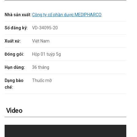
Nhà sản xuất:
Công ty cổ phần dược MEDIPHARCO
Số đăng ký:
VD-34095-20
Xuất xứ:
Việt Nam
Đóng gói:
Hộp 01 tuýp 5g
Hạn dùng:
36 tháng
Dạng bào
Thuốc mỡ
chế:
Video