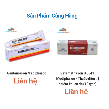
nâng cao chất lượng dịch vụ để có thể phục vụ Quý khách hàng
tốt hơn!"
Sản Phẩm Cùng Hãng
Gentameson Medipharco
Betamethason 0,064%
Su
Liên hệ
Medipharco - Thuốc điều trị
T
nhiễm khuẩn da (10 type)
Liên hệ