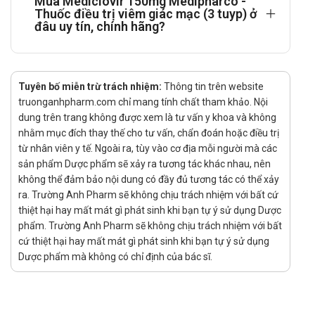
Mua Mediclovir 150mg Medipharco -
sau: Mẫn cảm với thành phần của thuốc.
Thuốc điều trị viêm giác mạc (3 tuyp) ở
đâu uy tín, chính hãng?
Cảnh báo và thận trọng trong quá trình
sử dụng Mediclovir
Thận trọng với người suy thận.
Tuyên bố miễn trừ trách nhiệm:
Thông tin trên website
Tác dụng không mong muốn có thể gặp
truonganhpharm.com chỉ mang tính chất tham khảo. Nội
dung trên trang không được xem là tư vấn y khoa và không
phải khi dùng Mediclovir
nhằm mục đích thay thế cho tư vấn, chẩn đoán hoặc điều trị
từ nhân viên y tế. Ngoài ra, tùy vào cơ địa mỗi người mà các
Một số ít người bệnh thấy nhói nhẹ ngay khi tra thuốc vào
sản phẩm Dược phẩm sẽ xảy ra tương tác khác nhau, nên
mắt. Viêm giác mạc chấm, viêm mi mắt, viêm kết mạc. Tuy
không thể đảm bảo nội dung có đầy đủ tương tác có thể xảy
nhiên không cần ngừng thuốc, sẽ khỏi không để lại di
ra. Trường Anh Pharm sẽ không chịu trách nhiệm với bất cứ
chứng.
thiệt hại hay mất mát gì phát sinh khi bạn tự ý sử dụng Dược
Tương tác với các thuốc khác
phẩm. Trường Anh Pharm sẽ không chịu trách nhiệm với bất
cứ thiệt hại hay mất mát gì phát sinh khi bạn tự ý sử dụng
Dùng đồng thời zidovudin và aciclovir có thể gây trạng thái
Dược phẩm mà không có chỉ định của bác sĩ.
ngủ lịm và lơ mơ.
Amphotericin B và Ketoconazol làm tăng hiệu lực chống
virus của Aciclovir.