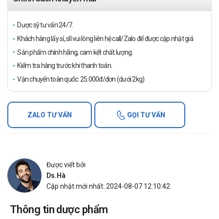
Dược sỹ tư vấn 24/7.
Khách hàng lấy sỉ, sll vui lòng liên hệ call/Zalo để được cập nhật giá
Sản phẩm chính hãng, cam kết chất lượng.
Kiểm tra hàng trước khi thanh toán.
Vận chuyển toàn quốc: 25.000đ/đơn (dưới 2kg)
ZALO TƯ VẤN
GỌI TƯ VẤN
Được viết bởi
Ds.Hà
Cập nhật mới nhất: 2024-08-07 12:10:42
Thông tin dược phẩm