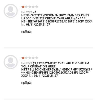
bởi
* * * <A
HREF="HTTPS://SCIONENERGY.IN/INDEX.PHP?
UZ5QCI">$3,222 CREDIT AVAILABLE</A> * * *
HS=2EE46F36F3128C5972C52ADE8F6129CF* ХХХ*
lúc
08/11/2025 21:27
np8gwi
bởi
* * * $3,222 PAYMENT AVAILABLE! CONFIRM
YOUR OPERATION HERE:
HTTPS://SCIONENERGY.IN/INDEX.PHP?UZ5QCI *
* * HS=2EE46F36F3128C5972C52ADE8F6129CF*
ХХХ*
lúc
08/11/2025 21:27
np8gwi