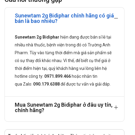
Công dụng của Sunewtam 2g Bidiphar
Sunewtam 2g Bidiphar chính hãng có giá
Điều trị nhiễm trùng đường hô hấp, đường tiết niệu, Nhiễm
bán là bao nhiêu?
trùng máu, viêm màng não, trùng xương, khớp, Sunewtam
1g còn điều trị nhiễm trùng da và mô mềm hiệu quả.
Sunewtam 2g Bidiphar
hiện đang được bán sỉ lẻ tại
Viêm màng bụng, viêm túi mật, viêm đường mật, các bệnh
nhiều nhà thuốc, bệnh viện trong đó có Trường Anh
nhiễm trùng ổ bụng khác
Pharm. Tùy vào từng thời điểm mà giá sản phẩm sẽ
Cách dùng Sunewtam 2g Bidiphar như
có sự thay đổi khác nhau. Vì thế, để biết cụ thể giá ở
thế nào?
thời điểm hiện tại, quý khách hàng vui lòng liên hệ
hotline công ty:
0971.899.466
hoặc nhắn tin
Thuốc được sử dụng bằng đường tiêm
qua
Zalo:
090.179.6388
để được tư vấn và giải đáp.
Liều dùng Sunewtam 2g Bidiphar được
khuyến cáo
Mua Sunewtam 2g Bidiphar ở đâu uy tín,
Người lớn:
chính hãng?
Nhiễm khuẩn nhẹ và trung bình: Dùng với liều 1-2g
(Cefoperazone) hay 2 đến 4g Sunewtam mỗi 12 giờ.
Nhiễm khuẩn nặng: Dùng 2-4g kháng sinh