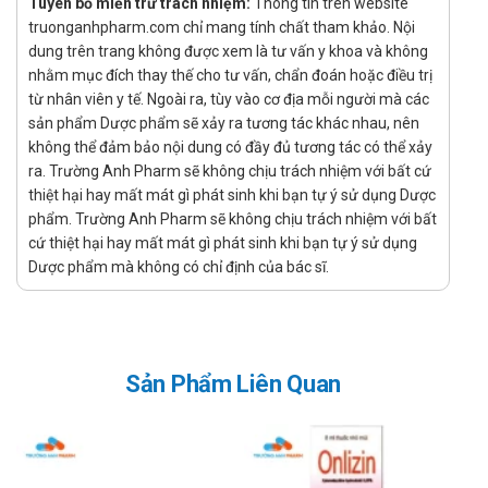
Tuyên bố miễn trừ trách nhiệm:
Thông tin trên website
Cefoperazone hay 4 đến 8g Sunewtam cách mỗi 12
truonganhpharm.com chỉ mang tính chất tham khảo. Nội
giờ.
dung trên trang không được xem là tư vấn y khoa và không
Liều bình thường ở trẻ em:
nhằm mục đích thay thế cho tư vấn, chẩn đoán hoặc điều trị
từ nhân viên y tế. Ngoài ra, tùy vào cơ địa mỗi người mà các
Liều dùng xác định theo Cefoperazone từ 25-
sản phẩm Dược phẩm sẽ xảy ra tương tác khác nhau, nên
100mg/kg mỗi 12 giờ.
không thể đảm bảo nội dung có đầy đủ tương tác có thể xảy
Liệu trình dùng thuốc cefoperazone trong điều trị các
ra. Trường Anh Pharm sẽ không chịu trách nhiệm với bất cứ
nhiễm khuẩn do Streptococcus tan huyết beta nhóm A
thiệt hại hay mất mát gì phát sinh khi bạn tự ý sử dụng Dược
phải tiếp tục trong vòng ít nhất 10 ngày để giúp ngăn
phẩm. Trường Anh Pharm sẽ không chịu trách nhiệm với bất
chặn thấp khớp cấp hoặc viêm cầu thận.
cứ thiệt hại hay mất mát gì phát sinh khi bạn tự ý sử dụng
Đối với bệnh nhân suy thận: Thường không cần giảm liều
Dược phẩm mà không có chỉ định của bác sĩ.
Cefoperazone. Nhưng do giảm thanh thải Sulbactam nên
cần giảm liều thuốc.
Thời gian điều trị được khuyến cáo
Sản Phẩm Liên Quan
Tùy vào đối tượng, độ tuổi, tình trạng bệnh mà có thời gian
điều trị khác nhau. Tham khảo bác sĩ về thời gian điều trị.
Không sử dụng trong trường hợp nào?