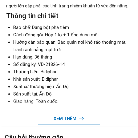
người lớn gặp phải các tình trạng nhiễm khuẩn từ vừa đến nặng.
Thông tin chi tiết
Bào chế: Dạng bột pha tiêm
Cách đóng gói: Hộp 1 lọ + 1 ống dung môi
Hướng dẫn bảo quản: Bảo quản nơi khô ráo thoáng mát,
tránh ánh nắng mặt trời.
Hạn dùng: 36 tháng
Số đăng ký: VD-21826-14
Thương hiệu: Bidiphar
Nhà sản xuất: Bidiphar
Xuất xứ thương hiệu: Ấn Độ
Sản xuất tại: Ấn Độ
Giao hàng: Toàn quốc.
Thành phần của Sunewtam 2g Bidiphar
XEM THÊM
Cefoperazo
Sulbactam
Câu hỏi thường gặp
Tá dược vừa đủ