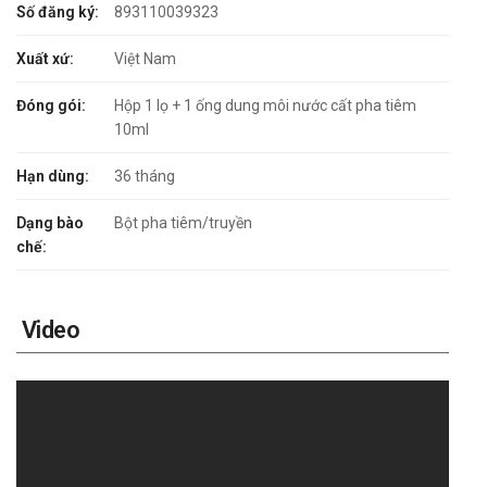
Số đăng ký:
893110039323
Xuất xứ:
Việt Nam
Đóng gói:
Hộp 1 lọ + 1 ống dung môi nước cất pha tiêm
10ml
Hạn dùng:
36 tháng
Dạng bào
Bột pha tiêm/truyền
chế:
Video