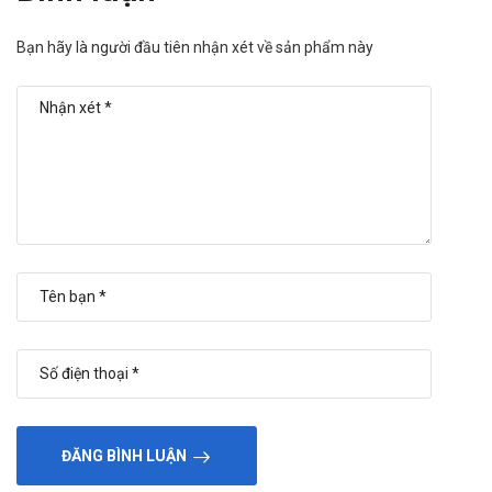
chóng mặt, mất điều hòa,..
Bạn hãy là người đầu tiên nhận xét về sản phẩm này
Thai kỳ, sau sinh
Dùng cho phụ nữ có thai và cho con bú: Thận trọng khi sử
dụng cho phụ nữ mang thai và cho con bú. Tham khảo ý
kiến của bác sĩ trước khi sử dụng.
Quá liều
Trường hợp khẩn cấp hãy đến ngay cơ sở y tế gần nhất để
được thăm khám và điều trị kịp thời.
"Trường Anh Pharm xin được thay mặt toàn bộ đội ngũ nhân viên
gửi lời cảm ơn chân thành và sâu sắc nhất tới Quý khách hàng đã
đồng hành, hợp tác cũng như ủng hộ Trường Anh Pharm trong
thời gian qua. Hy vọng trong thời gian sắp tới, mối quan hệ của hai
bên càng lúc càng bền chặt. Chúng tôi sẽ không ngừng phát triển,
nâng cao chất lượng dịch vụ để có thể phục vụ Quý khách hàng
ĐĂNG BÌNH LUẬN
tốt hơn!"