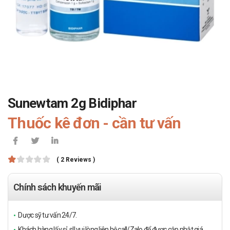
Sunewtam 2g Bidiphar
Thuốc kê đơn - cần tư vấn
( 2 Reviews )
Chính sách khuyến mãi
Dược sỹ tư vấn 24/7.
Khách hàng lấy sỉ, sll vui lòng liên hệ call/Zalo để được cập nhật giá