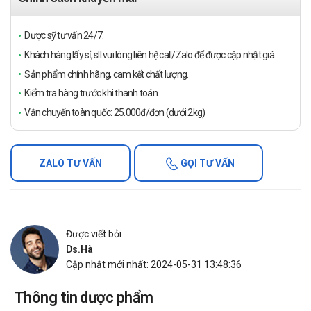
Dược sỹ tư vấn 24/7.
Khách hàng lấy sỉ, sll vui lòng liên hệ call/Zalo để được cập nhật giá
Sản phẩm chính hãng, cam kết chất lượng.
Kiểm tra hàng trước khi thanh toán.
Vận chuyển toàn quốc: 25.000đ/đơn (dưới 2kg)
ZALO TƯ VẤN
GỌI TƯ VẤN
Được viết bởi
Ds.Hà
Cập nhật mới nhất: 2024-05-31 13:48:36
Thông tin dược phẩm