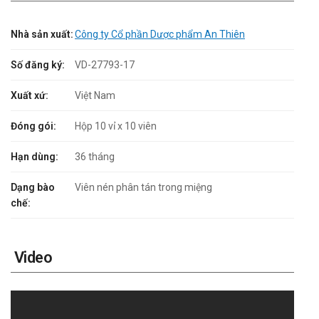
Nhà sản xuất:
Công ty Cổ phần Dược phẩm An Thiên
Số đăng ký:
VD-27793-17
Xuất xứ:
Việt Nam
Đóng gói:
Hộp 10 vỉ x 10 viên
Hạn dùng:
36 tháng
Dạng bào
Viên nén phân tán trong miệng
chế:
Video