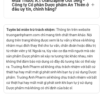
Mua Thuốc A.t Olanzapine Odt 5Mg -
Thuốc không được nghiên cứu trên người nhỏ hơn 18
Công ty Cổ phần Dược phẩm An Thiên ở
đâu uy tín, chính hãng?
tuổi
Trên người lớn tuổi :
Liều điều trị khởi đầu thấp ( 5mg/ngày ) không thường
Tuyên bố miễn trừ trách nhiệm:
Thông tin trên website
được chỉ định nhưng được xem xét cho bệnh nhân trên
truonganhpharm.com chỉ mang tính chất tham khảo. Nội
65 tuổi.
dung trên trang không được xem là tư vấn y khoa và không
nhằm mục đích thay thế cho tư vấn, chẩn đoán hoặc điều trị
Bệnh nhân Suy thận, suy gan:
từ nhân viên y tế. Ngoài ra, tùy vào cơ địa mỗi người mà các
sản phẩm Dược phẩm sẽ xảy ra tương tác khác nhau, nên
khởi đầu 5 mg, cẩn thận khi tăng liều.
không thể đảm bảo nội dung có đầy đủ tương tác có thể xảy
Chống chỉ định Thuốc A.T
ra. Trường Anh Pharm sẽ không chịu trách nhiệm với bất cứ
thiệt hại hay mất mát gì phát sinh khi bạn tự ý sử dụng Dược
Olanzapine ODT 5mg:
phẩm. Trường Anh Pharm sẽ không chịu trách nhiệm với bất
cứ thiệt hại hay mất mát gì phát sinh khi bạn tự ý sử dụng
Dược phẩm mà không có chỉ định của bác sĩ.
Quá mẫn với thành phần thuốc.
Các bệnh nhân đã biết có nguy cơ mắc bệnh Glaucoma
góc hẹp.