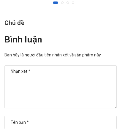
Nếu trong quá trình sử dụng sản phẩm xảy ra tình trạng quá liều,
cần theo dõi biểu hiện của người dùng và báo lại cho bác sĩ điều
trị. Đồng thời nếu người bệnh có biểu hiện nặng cần đưa tới bệnh
Chủ đề
viện hoặc các cơ sở y tế uy tín gần nhất để được cứu chữa kịp thờ.
Thuốc A.t Olanzapine Odt 5Mg - Công ty
Bình luận
Cổ phần Dược phẩm An Thiên có giá bán
là bao nhiêu?
Bạn hãy là người đầu tiên nhận xét về sản phẩm này
Thuốc A.t Olanzapine Odt 5Mg - Công ty Cổ phần Dược phẩm An
Thiên hiện đang được bán sỉ lẻ tại Trường Anh Pharm. Tùy thời
điểm mà giá sản phẩm sẽ có sự thay đổi khác nhau. Khách hàng
vui lòng liên hệ hotline công ty Call/Zalo: 090.179.6388 để được
giải đáp thắc mắc về giá.
Mua Thuốc A.t Olanzapine Odt 5Mg -
Công ty Cổ phần Dược phẩm An Thiên ở
đâu uy tín, chính hãng?