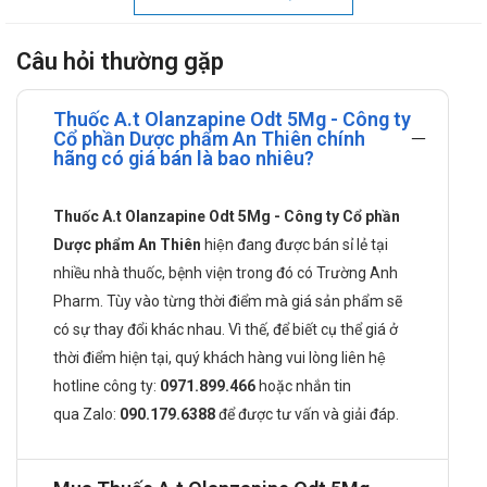
Được chỉ định điều trị bệnh Tâm thần phân liệt
Có hiệu quả trong việc duy trì điều trị cải thiện triệu chứng
Câu hỏi thường gặp
lâm sàng trong khi tiếp tục điều trị trên những bệnh nhân
có đáp ứng với điều trị ban đầu
Thuốc A.t Olanzapine Odt 5Mg - Công ty
Liều dùng Thuốc A.T
Cổ phần Dược phẩm An Thiên chính
hãng có giá bán là bao nhiêu?
Olanzapine ODT 5mg:
Thuốc A.t Olanzapine Odt 5Mg - Công ty Cổ phần
Thuốc được dùng 1 ngày 1 lần và không liên quan đến bữa
Dược phẩm An Thiên
hiện đang được bán sỉ lẻ tại
ăn
nhiều nhà thuốc, bệnh viện trong đó có Trường Anh
Thông thường liều dùng bắt đầu ở 5 – 10mg, với liều mong
Pharm. Tùy vào từng thời điểm mà giá sản phẩm sẽ
muốn điều trị là 10mg/ngày trong vòng vài ngày. Chỉnh liều
có sự thay đổi khác nhau. Vì thế, để biết cụ thể giá ở
thêm nữa nếu có chỉ định, thường xảy ra giữa các khoảng
thời điểm hiện tại, quý khách hàng vui lòng liên hệ
liều và không dưới 1 tuần. Liều hằng ngày sau đó có thể
hotline công ty:
0971.899.466
hoặc nhắn tin
được điều chỉnh theo bệnh cảnh lâm sàng của từng bệnh
qua
Zalo:
090.179.6388
để được tư vấn và giải đáp.
nhân với khoảng liều là 5 – 20mg/ngày
Trên trẻ em: