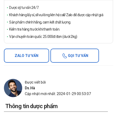
Dược sỹ tư vấn 24/7.
Khách hàng lấy sỉ, sll vui lòng liên hệ call/Zalo để được cập nhật giá
Sản phẩm chính hãng, cam kết chất lượng.
Kiểm tra hàng trước khi thanh toán.
Vận chuyển toàn quốc: 25.000đ/đơn (dưới 2kg)
ZALO TƯ VẤN
GỌI TƯ VẤN
Được viết bởi
Ds.Hà
Cập nhật mới nhất: 2024-01-29 00:53:07
Thông tin dược phẩm