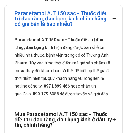
sac
Paracetamol A.T 150 sac - Thuốc điều
trị đau răng, đau bụng kinh chính hãng
Paracetamol: 150mg.
có giá bán là bao nhiêu?
Công dụng của Paracetamol A.T 150 sac
Paracetamol A.T 150 sac - Thuốc điều trị đau
Thuốc Paracetamol A.T 150sac được dùng trong các trường
răng, đau bụng kinh
hiện đang được bán sỉ lẻ tại
hợp đau từ nhẹ đến vừa như:
nhiều nhà thuốc, bệnh viện trong đó có Trường Anh
Cảm lạnh, cảm cúm, đau đầu, đau họng,...
Pharm. Tùy vào từng thời điểm mà giá sản phẩm sẽ
Đau răng, đau bụng kinh, đau xương - cơ, đau khớp,...
có sự thay đổi khác nhau. Vì thế, để biết cụ thể giá ở
Thuốc không dùng để giảm đau nội tạng.
thời điểm hiện tại, quý khách hàng vui lòng liên hệ
Đối tượng có thể sử dụng Paracetamol
hotline công ty:
0971.899.466
hoặc nhắn tin
A.T 150 sac
qua
Zalo:
090.179.6388
để được tư vấn và giải đáp.
Theo chỉ định của bác sĩ.
Mua Paracetamol A.T 150 sac - Thuốc
Cách dùng Paracetamol A.T 150 sac như
điều trị đau răng, đau bụng kinh ở đâu uy
thế nào?
tín, chính hãng?