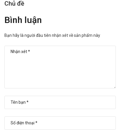
Trong trường hợp bệnh nhân gặp phải bất kỳ biểu hiện lạ nghi
Chủ đề
là do sử dụng thuốc thì phải báo cáo ngay với bác sĩ hoặc
dược sĩ chỉ định sử dụng thuốc này để xử lý kịp thời, tránh chủ
Bình luận
quan để các biểu hiện trở nên nặng hơn hoặc có thể xảy ra
biến chứng.
Bạn hãy là người đầu tiên nhận xét về sản phẩm này
Tương tác với các thuốc khác
Trong quá trình điều trị có sử dụng thuốc Paracetamol A.T
150sac, bệnh nhân đồng thời sử dụng cùng với một số thuốc
hoặc thực phẩm chức năng khác, có thể xảy ra tương tác làm
ảnh hưởng đến hiệu quả điều trị bệnh như:
Uống dài ngày thuốc paracetamol có thể gây tăng nhẹ tác
dụng chống đông của coumari.
Dùng cùng với phenothiazin làm tăng tác dụng hạ sốt, do
đó cần chú ý khi dùng đồng thời.
Các barbiturat, Phenytoin, cacbamazepin khi dùng cùng
làm tăng tính độc hại do làm tăng chuyển hóa thuốc thành