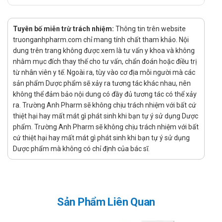
Thuốc được bào chế dạng cốm pha dung dịch nên bệnh nhân
sử dụng thuốc bằng cách hòa tan hoàn toàn trong nước đun
Tuyên bố miễn trừ trách nhiệm:
Thông tin trên website
sôi để nguội, đợi đến khi hết bọt sủi thì uống dung dịch pha.
truonganhpharm.com chỉ mang tính chất tham khảo. Nội
Tránh sử dụng với bia, rượu, cà phê hoặc một số chất kích
dung trên trang không được xem là tư vấn y khoa và không
thích khác.
nhằm mục đích thay thế cho tư vấn, chẩn đoán hoặc điều trị
từ nhân viên y tế. Ngoài ra, tùy vào cơ địa mỗi người mà các
Liều dùng Paracetamol A.T 150 sac được
sản phẩm Dược phẩm sẽ xảy ra tương tác khác nhau, nên
khuyến cáo
không thể đảm bảo nội dung có đầy đủ tương tác có thể xảy
ra. Trường Anh Pharm sẽ không chịu trách nhiệm với bất cứ
Trẻ em từ 1 đến 3 tuổi: uống 1 gói/ lần.
thiệt hại hay mất mát gì phát sinh khi bạn tự ý sử dụng Dược
Hoặc trung bình từ 10 - 15 mg/ kg thể trọng/ lần.
phẩm. Trường Anh Pharm sẽ không chịu trách nhiệm với bất
cứ thiệt hại hay mất mát gì phát sinh khi bạn tự ý sử dụng
Cách mỗi 6 giờ uống một lần, không quá 5 lần/ ngày.
Dược phẩm mà không có chỉ định của bác sĩ.
Tổng liều tối đa không quá 60 mg/ kg thể trọng/ 24 giờ.
Thời gian điều trị được khuyến cáo
Tùy vào đối tượng, độ tuổi, tình trạng bệnh mà có thời gian
Sản Phẩm Liên Quan
điều trị khác nhau. Tham khảo bác sĩ về thời gian điều trị.
Không sử dụng trong trường hợp nào?