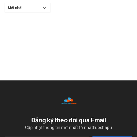
"Trường Anh Pharm xin được thay mặt toàn bộ đội ngũ nhân viên
gửi lời cảm ơn chân thành và sâu sắc nhất tới Quý khách hàng đã
đồng hành, hợp tác cũng như ủng hộ Trường Anh Pharm trong
thời gian qua. Hy vọng trong thời gian sắp tới, mối quan hệ của hai
bên càng lúc càng bền chặt. Chúng tôi sẽ không ngừng phát triển,
nâng cao chất lượng dịch vụ để có thể phục vụ Quý khách hàng
tốt hơn!"
Đăng ký theo dõi qua Email
Cập nhật thông tin mới nhất từ nhathuochapu