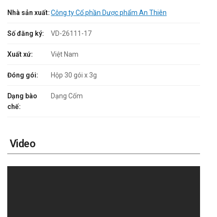
Nhà sản xuất:
Công ty Cổ phần Dược phẩm An Thiên
Số đăng ký:
VD-26111-17
Xuất xứ:
Việt Nam
Đóng gói:
Hộp 30 gói x 3g
Dạng bào
Dạng Cốm
chế:
Video