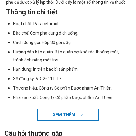
phụ để được xử lý kịp thời. Dưới đây là một số thông tin về thuốc.
Thông tin chi tiết
Hoạt chất: Paracetamol.
Bào chế: Cốm pha dung dịch uống.
Cách đóng gói: Hộp 30 gói x 3g.
Hướng dẫn bảo quản: Bảo quản nơi khô ráo thoáng mát,
tránh ánh nắng mặt trời.
Hạn dùng: In trên bao bì sản phẩm.
Số đăng ký: VD-26111-17.
Thương hiệu: Công ty Cổ phần Dược phẩm An Thiên.
Nhà sản xuất: Công ty Cổ phần Dược phẩm An Thiên.
Xuất xứ thương hiệu: Việt Nam.
XEM THÊM
Sản xuất tại: Việt Nam.
Giao hàng: Toàn quốc.
Câu hỏi thường gặp
Thành phần của Paracetamol A.T 150